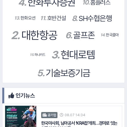
#대상
14.
한국콜마
#신협중앙회
#현대해상화재보험
인기뉴스
#한국투자증권
#현대차기아차
#대우건설
08.07 14:34
공기업
한국마사회, 남아공서 ‘KRA컵’개최…경마로 잇는