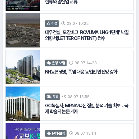
한류와 말산업 교류
08.07 10:22
건설
대우건설, 모잠비크 ‘ROVUMA LNG 1단계’ 낙찰
의향서(LETTER OF INTENT) 접수
#골프존
#이디야커피
08.07 14:28
은행·보험
NH농협생명, 폭염 대응 농업인 안전망 강화
08.07 13:55
유통
15.
하나카드
GC녹십자, MRNA 백신 정밀 분석 기술 확보…국
#한화리조트
제 학술지 논문 게재
08.07 13:14
은행·보험