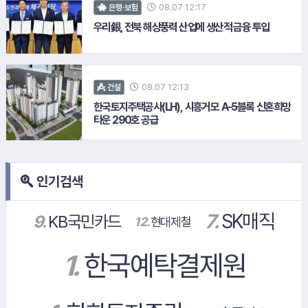
08.07 12:17
은행·보험
우리銀, 전북 해상풍력 산업에 생산적 금융 투입
13.
한화오션
08.07 12:13
건설
한국토지주택공사(LH), 시흥거모 A-5블록 신혼희망
타운 290호 공급
#풀무원
인기검색
#NH농협은행
#삼성증권