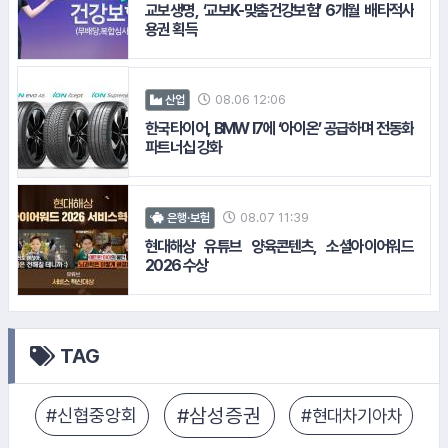
교보생명, ‘교보K-맞춤건강보험’ 6개월 배타적사
용권 획득
08.06 12:06
산업
한국타이어, BMW I7에 ‘아이온’ 공급하며 전동화
파트너십 강화
08.07 11:39
은행·보험
현대해상 유튜브 양육콘텐츠, 소셜아이어워드
#녹십자
2026 수상
TAG
#한국타이어
#넥센타이어