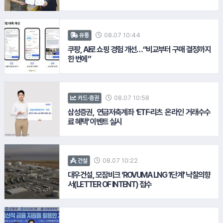
08.07 10:44
유통
12.
현대제철
#SPC그룹
쿠팡, AI로 쇼핑 경험 개선…“비교부터 구매 결정까지
한 번에”
08.07 10:58
카드·증권
삼성증권, 연금저축계좌 ‘ETF·리츠 온라인 거래수수
료 혜택’ 이벤트 실시
#교보생명
#하이트진로
08.07 10:22
건설
#컴투스
대우건설, 모잠비크 ‘ROVUMA LNG 1단계’ 낙찰의향
#한국마사회
서(LETTER OF INTENT) 접수
#LH공사
#우리은행