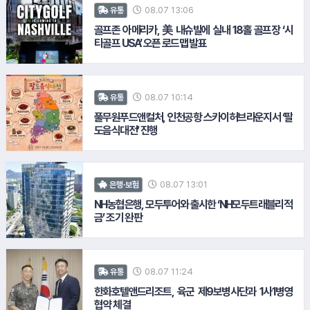
08.07 13:06
유통
골프존 아메리카, 美 내슈빌에 실내 18홀 골프장 ‘시
티골프 USA’ 오픈 로드맵 발표
08.07 10:14
유통
풀무원푸드앤컬처, 인천공항 스카이허브라운지서 ‘팔
10.
홈플러스
도음식대전’ 진행
08.07 13:01
은행·보험
NH농협은행, 모두투어와 출시한 ‘NH모두트래블리적
금’ 조기 완판
08.07 11:24
유통
11.
호반건설
한화호텔앤드리조트, 육군 제9보병사단과 1사1병영
협약 체결