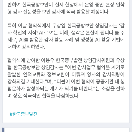
반하여 한국공항보안이 실제 현장에서 운영 중인 현장 밀착
형 감사 전문성을 보안 감사에 적극 활용할 예정이다.
특히 이날 협약식에서 우상엽 한국공항보안 상임감사는 ‘감
사 혁신의 시작! AI로 여는 미래, 생각은 현실이 됩니다’를 주
제로, AI를 활용한 감사 활동 사례 및 생성형 AI 활용 기법에
1.
한국예탁결제원
대하여 강의하였다.
협약식에 참여한 이용우 한국중부발전 상임감사위원과 우상
협 한국공항보안 상임감사는 “이번 감사업무 협약을 계기로
활발한 인적교류와 정보교환이 이뤄져 양사의 감사역량이
2.
대한항공
강화되길 기대한다.”며, “더불어 이번 협약이 공공기관 내 청
렴문화가 활성화되는 계기가 되기를 바란다.”는 소감을 전하
며 상호 적극적인 협력을 다짐하였다.
3.
현대로템
4.
한화투자증권
#한국중부발전