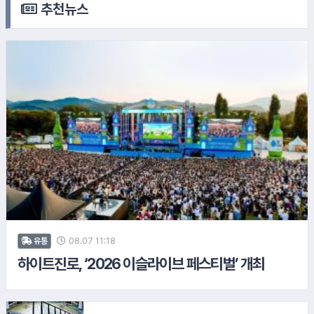
추천뉴스
5.
기술보증기금
7.
SK매직
6.
골프존
8.
SH수협은행
08.07 11:18
유통
하이트진로, ‘2026 이슬라이브 페스티벌’ 개최
9.
KB국민카드