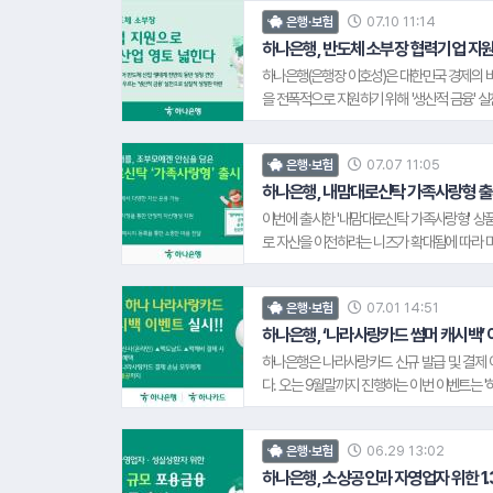
으며, 호주, 캐나다 등으로 송금 대상 국가를 확
07.10 11:14
은행·보험
송금의 속도와 투명성을 높이고, 손님이 실제로
나은행은 앞으로도 외국환 전문은행으로서 손님
하나은행, 반도체 소부장 협력기업 지
하나은행(은행장 이호성)은 대한민국 경제의 버
을 전폭적으로 지원하기 위해 '생산적 금융' 
로 편중된 반도체 시장의 성장세를 소부장 및 
올리기 위해 마련됐다. 하나은행은 이번 협약
07.07 11:05
은행·보험
자금 공급을 넘어 기업의 체질 개선과 스케일업
융 공급을 넘어 대한민국 미래 전략 자산인 반
하나은행, 내맘대로신탁 가족사랑형 
해 반도체 관련 업종은 물론 대기업의 2차,
이번에 출시한 '내맘대로신탁 가족사랑형' 상
다.
로 자산을 이전하려는 니즈가 확대됨에 따라 마
금, ELB, ETF 등 다양한 자산으로 운용해
누릴 수 있다. 하나은행 신탁부 관계자는 "
07.01 14:51
은행·보험
가 증가하고 있다"며 "하나은행은 손님의 자산
해 나가겠다"고 밝혔다. 한편, 하나은행은 유
하나은행, ‘나라사랑카드 썸머 캐시백’
이용할 수 있는 '내맘대로 신탁'으로 개편했
하나은행은 나라사랑카드 신규 발급 및 결제 
나갈 계획이다.
다. 오는 9월말까지 진행하는 이번 이벤트는 
요 일상생활 소비처에서의 카드 이용 경험을 통
하나은행은 실생활에서의 카드 이용 경험을 통한
06.29 13:02
은행·보험
후 다음달까지 사용처 및 사용금액과 무관하게
는 "이삼십대인 나라사랑카드 발급 손님이 가장
하나은행, 소상공인과 자영업자 위한 1