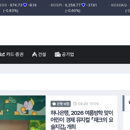
 200 ·
974.73
▼
-8.19
· KOSPI ·
6,258.77
▼
-37.61
· KOSDAQ ·
(-0.83%)
(-0.60%)
(-
카드·증권
건설
공기업
4.
P&G
3.
한화투자증권
2.
KB금융지주
1.
손해보험협회
5.
한국주택금융공사
6.
삼성자산운용
7.
삼성증
08.06 10:09
은행·보험
하나은행, 2026 여름방학 맞이
어린이 경제 뮤지컬 「재크의 요
술지갑」 개최