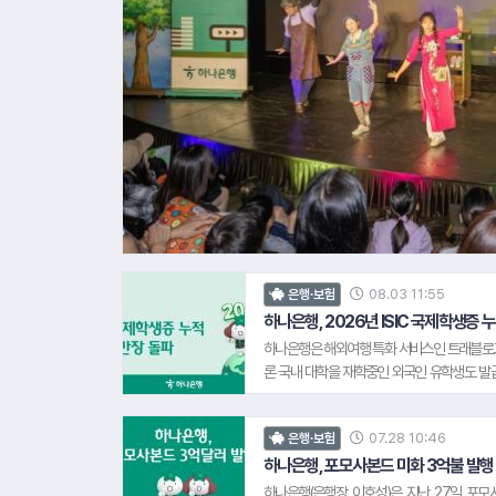
08.03 11:55
은행·보험
하나은행, 2026년 ISIC 국제학생증 
하나은행은 해외여행 특화 서비스인 트래블로그와
론 국내 대학을 재학중인 외국인 유학생도 발급
족하고 있다. 또한, 하나은행은 '영하나 ISIC
증을 지원하고 있다. 최근 해외여행과 유학 수
07.28 10:46
은행·보험
생들이 글로벌 혜택을 누릴 수 있도록 오는 9월
"이번 ISIC 국제학생증 2만장 돌파는 내국
하나은행, 포모사본드 미화 3억불 발행
해 노력해온 결과"라며, "앞으로도 국내외 
하나은행(은행장 이호성)은 지난 27일 포모