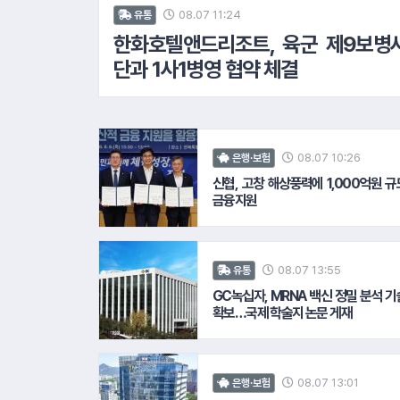
08.07 11:24
유통
한화호텔앤드리조트, 육군 제9보병
단과 1사1병영 협약 체결
08.07 10:26
은행·보험
신협, 고창 해상풍력에 1,000억원 규
금융지원
08.07 13:55
유통
GC녹십자, MRNA 백신 정밀 분석 기
확보…국제 학술지 논문 게재
08.07 13:01
은행·보험