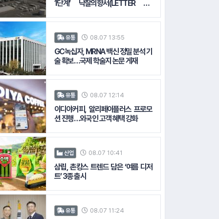
1단계’ 낙찰의향서(LETTER OF
INTENT) 접수
08.07 13:55
유통
GC녹십자, MRNA 백신 정밀 분석 기
술 확보…국제 학술지 논문 게재
08.07 12:14
유통
이디야커피, 알리페이플러스 프로모
션 진행…외국인 고객 혜택 강화
08.07 10:41
산업
삼립, 촌캉스 트렌드 담은 ‘여름 디저
트’ 3종 출시
08.07 11:24
유통