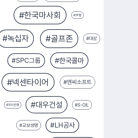
#교보생명
#S-OIL