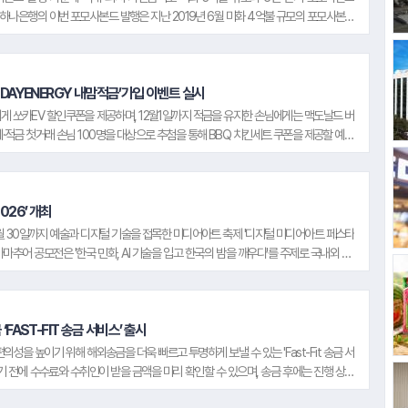
로그램' ▲초등학생 금융 교육 프로그램
고 밝혔다.
다. 하나은행의 이번 포모사본드 발행은 지난 2019년 6월 미화 4억불 규모의 포모사본드
'하나 둘 셋, 금융아 놀자!' ▲자립 준비 청
그간 대만 시장에서 심리적 저항선으로 인식해왔던 70bp를 하회하는 가산금리로 발행에
#한국마사회
시했다는 점에서 의미가 있다. 하나은행은 이번 포모사본드 발행을 통해 글로벌 외화
년을 위한 '금융교육 및 멘토링' 등 미래
#골프존
양한 통화와 상품을 활용해 안정적이고 경쟁력 있는 외화 조달 기반을 구축해 나갈 계획
세대를 위한 다양한 금융 교육을 전개하
#녹십자
융시장의 변동성이 확대된 상황에서도 포모사본드 시장에서 역대 최저 가산금리로 외화
DAYENERGY 내맘적금’가입 이벤트 실시
고 있다.
글로벌 투자자들의 높은 신뢰가 있었기 때문이다"라며, "앞으로도 적극적인 투자자 소통
게 쏘카EV 할인쿠폰을 제공하며, 12월1일까지 적금을 유지한 손님에게는 맥도날드 버
#현대해상화재보험
 다변화해 나가겠다"고 밝혔다.
·적금 첫거래 손님 100명을 대상으로 추첨을 통해 BBQ 치킨세트 쿠폰을 제공할 예정
#넥센타이어
 자세한 내용은 하나원큐, 현대닷컴 및 마이현대 이벤트 페이지에서 확인 가능하며, 이벤
진행된다. 하나은행 신사업추진부 관계자는 "이번 이벤트는 금융과 생활 서비스를 연계해
마련됐다." 며 "앞으로도 다양한 제휴를 통해 손님들이 체감할 수 있는 혜택과 서비스
026’ 개최
월 30일까지 예술과 디지털 기술을 접목한 미디어아트 축제 '디지털 미디어아트 페스타
 아마추어 공모전은 '한국 민화, AI 기술을 입고 한국의 밤을 깨우다'를 주제로 국내외 28
#한국콜마
#대우건설
#이디야커피
여했으며, 참가자들에게는 디지털 미디어아트 전문 교육기관과 연계한 교육 기회를 제공했
신 디지털 기술을 활용해 한국 민화를 재해석한 작품을 선보인다. 이번 행사에 대한 자세한 내
스트' 홈페이지와 '디지털 미디어아트 페스타' 홈페이지 에서 확인할 수 있다.
FAST-FIT 송금 서비스’ 출시
성을 높이기 위해 해외송금을 더욱 빠르고 투명하게 보낼 수 있는 'Fast-Fit 송금 서
#SPC그룹
내기 전에 수수료와 수취인이 받을 금액을 미리 확인할 수 있으며, 송금 후에는 진행 상태
 은행 중 유일하게 해당 서비스에 참여해 미국으로의 Fast-Fit 송금 서비스를 선보였