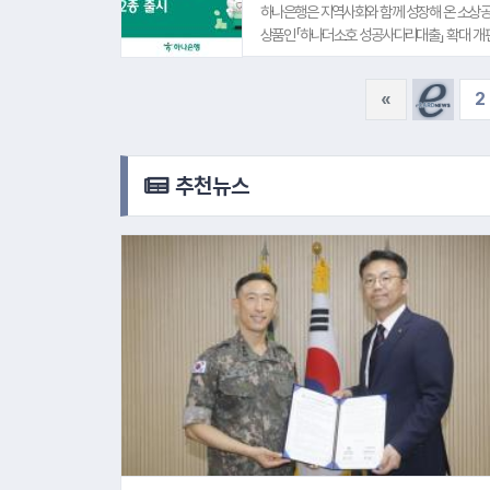
이벤트를 준비했다"며 "앞으로도 현역 군 장
하나은행은 지역사회와 함께 성장해 온 소상공
를 지속적으로 선보여 나가겠다"고 밝혔다.
상품인「하나더소호 성공사다리대출」 확대 개편을
포용금융 신상품 2종 출시는 지난 5월말 하
체와 고유가 장기화로 경영 위험이 높아진 소
«
2
다. 특히, 하나은행은 ▲만 39세 이하 청년 
소한 사업자 ▲온누리상품권 가맹점 ▲공공배달
공인을 대상으로 0.3%p의 특별 금리우대를 
리금 분할상환 중인 성실상환자로 확대했으며, 
추천뉴스