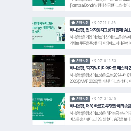
별화된 서비스를 지속적으로 확대해 나가겠다"
(Formosa Bond) 발행에 성공했다고 밝혔
발행에 이은 약 7년 만의 시장 복귀이자, 
성공하며 포모사본드의 새로운 가격 기준을 제
07.21 11:16
은행·보험
조달 수단을 한층 다변화했으며, 향후에도 다
이다. 하나은행 자금부 관계자는 "글로벌 금
하나은행, 현대자동차그룹과 함께 ‘ALL
를 조달할 수 있었던 것은 하나은행에 대한 
하나은행은 가입 이벤트에 참여한 모든 손님에
과 정교한 발행 전략을 통해 외화 조달 수단을
거세트 쿠폰을 증정한다. 이외에도 하나은행 예
이다. 이벤트 참여 조건과 쿠폰 지급 일정 등
트는 오는 8월 31일까지 5천명 한정으로 
07.16 11:53
은행·보험
손님에게 보다 실질적인 혜택을 제공하기 위해 
를 지속 확대해 나가겠다." 고 말했다.
하나은행, ‘디지털 미디어아트 페스타 2
하나은행(은행장 이호성)은 오는 20일부터 8
2026(DMAF 2026)'을 개최한다고 밝혔다.
개 대학에서 400여 명의 대학(원)생이 참
다. 이를 바탕으로 AI, 3D엔진, XR 등 최
07.13 10:19
은행·보험
용은 하나금융그룹 자산관리 솔루션 '하나 더 넥
하나은행, 더욱 빠르고 투명한 해외송금 ‘
하나은행(은행장 이호성)은 해외송금 손님의 편의
비스'를 출시했다고 13일 밝혔다. 송금을 보
를 실시간으로 확인할 수 있다. 하나은행은 국내