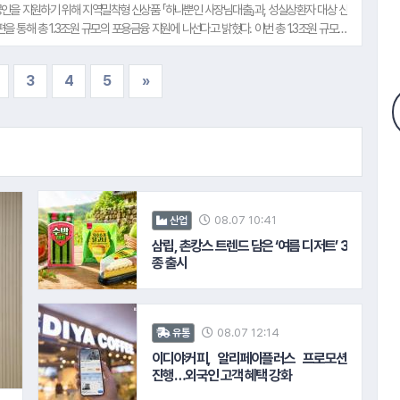
병들과 예비역 손님의 실생활 전반에 실질적으로 도움이 되는 다양한 금융․비금융 서비스
인을 지원하기 위해 지역밀착형 신상품 「하나뿐인 사장님대출」과, 성실상환자 대상 신
 통해 총 1.3조원 규모의 포용금융 지원에 나선다고 밝혔다. 이번 총 1.3조원 규모의
나금융그룹이 발표한 취약계층과 소상공인을 돕는 '포용금융 로드맵'의 일환으로, 경기침
상공인과 자영업자의 금융 부담을 완화하고, 지역경제 활성화를 지원하기 위해 마련됐
3
4
5
»
사업자 ▲만 65세 이상 대표자의 운영 사업자 ▲개업 3년 이내 창업 사업자 ▲매출이 감
 앱 이용 사업장 등 사업 운영에 어려움이 있거나, 지역경제 활성화에 기여하는 소상
제공한다. 우선, 해당 상품의 대출 대상자를 기존 당행 보증서대출 상환(예정자)에서 원
자금 지원 금액도 기존 한도 3천억원에서 1조원 규모로 확대 개편했다.
#NH농협생명
08.07 10:41
산업
삼립, 촌캉스 트렌드 담은 ‘여름 디저트’ 3
종 출시
08.07 12:14
유통
이디야커피, 알리페이플러스 프로모션
진행…외국인 고객 혜택 강화