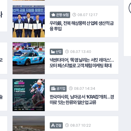
사
08.07 12:17
은행·보험
우리銀, 전북 해상풍력 산업에 생산적 금
융 투입
08.07 13:40
산업
모
넥센타이어, ‘폭염 날리는 서킷 레이스’…
모터 페스티벌로 고객 체험 마케팅 확대
08.07 14:34
공기업
술
한국마사회, 남아공서 ‘KRA컵’개최…경
마로 잇는 한류와 말산업 교류
08.07 10:22
건설