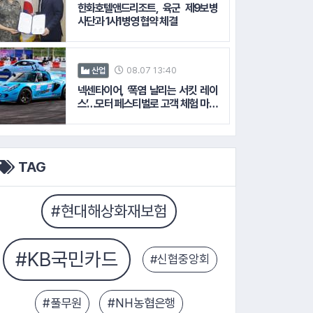
한화호텔앤드리조트, 육군 제9보병
사단과 1사1병영 협약 체결
#신협중앙회
행
08.07 13:40
산업
넥센타이어, ‘폭염 날리는 서킷 레이
스’…모터 페스티벌로 고객 체험 마케
팅 확대
TAG
#대상