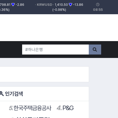
798.81
▼
-2.86
· KRWUSD ·
1,410.50
▼
-13.86
0.36%)
(-0.98%)
08:55
권
인기검색