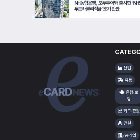
NH농협은행, 모두투어와 출시한 ‘NH
두트래블리적금’ 조기 완판
CATEGO
산업
유통
은행·보
험
카드·증권
건설
공기업