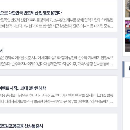
대할 계획이다. 하나은행 외환사업지원부 관계자는 "이번 Fast-Fit 송금 서비스는 해외
#한화리조트
#LH공사
 부담하는 비용과 최종 수취금액을 보다 명확히 확인할 수 있도록 한 서비스"라며, "하
#하이트진로
 중심의 차별화된 외환 서비스를 지속적으로 확대해 나가겠다"고 밝혔다.
원으로 대한민국 반도체 산업 영토 넓힌다
#NH농협은
팀목인 반도체 산업의 뿌리를 강화하고, 소부장(소재·부품·장비) 협력 기업의 스케일업
#풀무원
실천에 본격 나선다고 밝혔다. 이번 협약은 최근 삼성전자, SK하이닉스 등 대기업 중심으
중소 협력업체로 확산시켜, 대한민국 반도체 산업 생태계 전반의 경쟁력을 한 단계 끌어
보증 외에도 반도체 산업에 특화된 우대금리 상품 및 컨설팅 서비스를 연계하여, 단순한
#수협중앙회
 전 과정을 밀착 지원할 계획이다. 서유석 하나은행 부행장은 "이번 지원은 단순한 금
도체 산업의 기초체력을 다지기 위한 동반성장 프로젝트"라며, "생산적 금융 실천을 위
출시
#엔씨소프트
 3차 협력사들까지 폭넓은 지원이 실질적으로 이뤄지도록 금융지원에 앞장서겠다"고 밝혔
품은 경제적 여유를 갖춘 시니어 세대의 증가와 함께 생전에 손주와 자녀에게 안정적으
련됐다. 손주와 자녀에게 10년마다 공제한도까지 증여 후, 가족사랑형 신탁을 통해 예
 발생한 수익에 대해서는 증여세가 부과되지 않아 절세를 포함한 체계적인 자산 증식 효과를
#삼성증권
대학등록금과 결혼자금 등 손주와 자녀들의 중장기적인 자산관리를 희망하는 시니어 세대
을 안전하게 지키는 것은 물론, 세대와 세대를 잇는 든든한 금융 동반자로 시장을 선도
언대용신탁 상품인 '100세신탁'을 시니어 전용 상품에서 벗어나 모든 연령대가 다양하게
 이벤트 시작…최대 2만원 혜택
으며, 앞으로도 차별화된 자산관리 상품을 지속적으로 출시하여 신탁 명가의 명성을 이어
이용 손님을 대상으로 '하나 나라사랑카드 썸머 캐시백 이벤트'를 실시한다고 1일 밝혔
'하나 나라사랑카드'를 신규 발급한 현역 군 장병과 군 복무를 마친 예비역 손님들에게 주
해 실질적으로 체감할 수 있는 생활밀착형 금융 혜택을 제공하기 위해 마련됐다. 또한,
 추가 혜택을 제공하기 위해 '하나 나라사랑카드' 신규 발급 손님 모두에게 카드 발급
 결제 이용만 해도 ▲이디야 커피 쿠폰을 제공한다. 하나은행 나라사랑사업부 관계자
 자주 이용하는 생활 영역에서 즉시 체감할 수 있는 맞춤형 혜택을 제공하기 위해 이번
.3조원 포용금융 신상품 출시