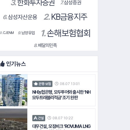
배달의민족
9.
남양유업
10.
CJENM
인기뉴스
08.07 13:01
은행·보험
NH농협은행, 모두투어와 출시한 ‘NH
모두트래블리적금’ 조기 완판
08.07 10:22
건설
대우건설, 모잠비크 ‘ROVUMA LNG