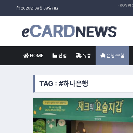
· KOSPI
2026년 08월 08일 (토)
HOME
산업
유통
은행·보험
TAG : #하나은행