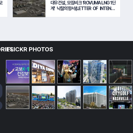
모
대우건설, 모잠비크 ‘ROVUMA LNG 1단
계’ 낙찰의향서(LETTER OF INTENT)
접수
RIES
FLICKR PHOTOS