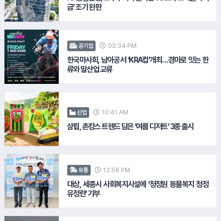
금’ 조기 완판
#하이트진로
#코스콤
02:34 PM
공기업
한국마사회, 남아공서 ‘KRA컵’개최…경마로 잇는 한
류와 말산업 교류
#대상
#우리은행
10:41 AM
산업
삼립, 촌캉스 트렌드 담은 ‘여름 디저트’ 3종 출시
12.
삼성자산운용
#삼성증권
12:58 PM
유통
대상, 세종시 사회복지시설에 ‘청정원 동물복지 청정
유정란’ 기부
13.
녹십자