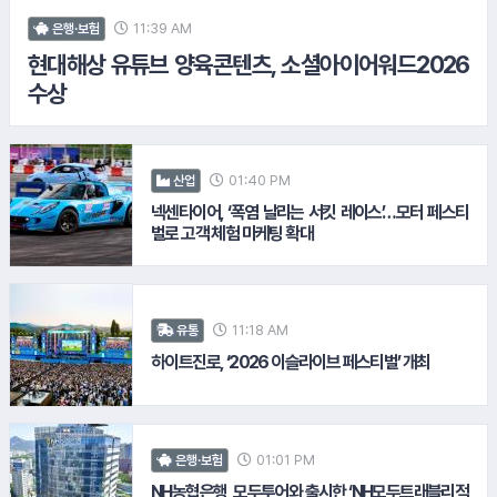
9.
토스뱅크
11:39 AM
은행·보험
현대해상 유튜브 양육콘텐츠, 소셜아이어워드2026
수상
10.
코레일유통
01:40 PM
산업
넥센타이어, ‘폭염 날리는 서킷 레이스’…모터 페스티
벌로 고객 체험 마케팅 확대
11:18 AM
유통
하이트진로, ‘2026 이슬라이브 페스티벌’ 개최
11.
롯데웰푸드
01:01 PM
은행·보험
#LH공사
NH농협은행, 모두투어와 출시한 ‘NH모두트래블리적