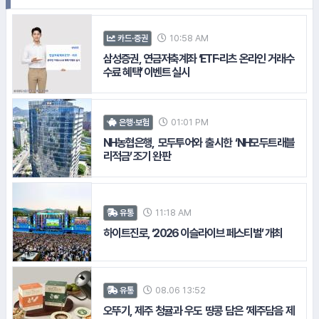
10:58 AM
카드·증권
#SK쉴더스
삼성증권, 연금저축계좌 ‘ETF·리츠 온라인 거래수
수료 혜택’ 이벤트 실시
#녹십자
01:01 PM
은행·보험
NH농협은행, 모두투어와 출시한 ‘NH모두트래블
15.
지어소프트
리적금’ 조기 완판
11:18 AM
유통
하이트진로, ‘2026 이슬라이브 페스티벌’ 개최
08.06 13:52
유통
오뚜기, 제주 청귤과 우도 땅콩 담은 ‘제주담음 제