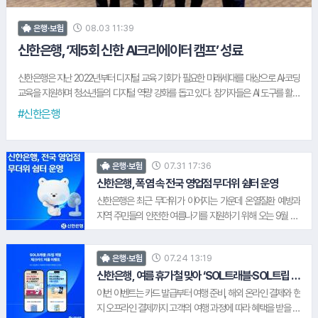
08.03 11:39
은행·보험
신한은행, ‘제5회 신한 AI크리에이터 캠프’ 성료
신한은행은 지난 2022년부터 디지털 교육 기회가 필요한 미래세대를 대상으로 AI·코딩
교육을 지원하며 청소년들의 디지털 역량 강화를 돕고 있다. 참가자들은 AI 도구를 활용
해 영상 콘텐츠의 아이디어 발굴과 기획, 제작, 발표에 이르는 전 과정을 직접 경험하는
#신한은행
실습형 교육에 참여했다. 연세대학교 코딩교육 봉사동아리 '프로틴' 소속 학생들도 교육
서포터즈로 참여해 참가자들의 실습을 지원했다. 신한은행 관계자는 "청소년들이 AI 기
술을 올바르게 이해하고 자신의 아이디어를 콘텐츠로 직접 구현해보는 계기가 됐길 바
07.31 17:36
은행·보험
란다"며 "앞으로도 미래세대가 디지털 환경에서 건강하게 성장할 수 있도록 다양한 교육
과 사회공헌 활동을 지속하겠다"고 말했다.
신한은행, 폭염 속 전국 영업점 무더위 쉼터 운영
신한은행은 최근 무더위가 이어지는 가운데 온열질환 예방과
지역 주민들의 안전한 여름나기를 지원하기 위해 오는 9월 30
일까지 전국 영업점을 '무더위 쉼터'로 운영한다. 신한은행은 행
정안전부와 체결한 '무더위 쉼터 이용 활성화를 위한 업무협
07.24 13:19
은행·보험
약'을 바탕으로 지난 5월 15일부터 전국 영업점을 지역 주민들
을 위한 휴식 공간으로 개방하고 있다. 고령층과 에너지 취약계
신한은행, 여름 휴가철 맞아 ‘SOL트래블·SOL트립 체
크카드 이벤트’ 시행
층을 비롯해 무더위를 피하고자 하는 주민 누구나 가까운 신한
이번 이벤트는 카드 발급부터 여행 준비, 해외 온라인 결제와 현
은행 영업점에서 머물며 휴식을 취할 수 있다. 신한은행 관계자
지 오프라인 결제까지 고객의 여행 과정에 따라 혜택을 받을 수