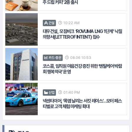
주 드립 커피’ 2종 출시
#풀무원
10:22 AM
건설
대우건설, 모잠비크 ‘ROVUMA LNG 1단계’ 낙찰
의향서(LETTER OF INTENT) 접수
08.06 10:53
카드·증권
코스콤, 임직원 마음건강 증진 위한 ‘멘탈케어 박람
회 행복약국’ 운영
01:40 PM
산업
넥센타이어, ‘폭염 날리는 서킷 레이스’…모터 페스
티벌로 고객 체험 마케팅 확대