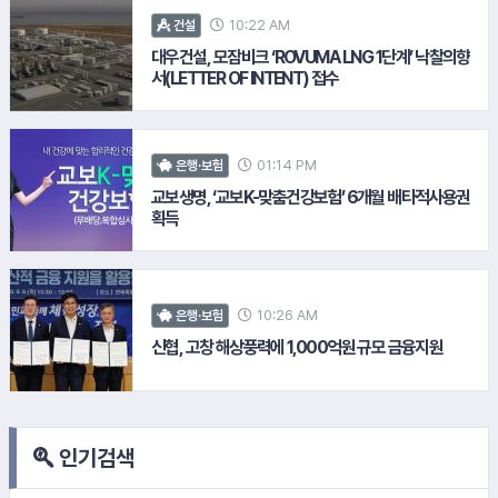
#골프존
10:22 AM
건설
대우건설, 모잠비크 ‘ROVUMA LNG 1단계’ 낙찰의향
서(LETTER OF INTENT) 접수
#쿠팡
01:14 PM
은행·보험
교보생명, ‘교보K-맞춤건강보험’ 6개월 배타적사용권
획득
#NH농협생명
#현대해상화재보험
10:26 AM
은행·보험
신협, 고창 해상풍력에 1,000억원 규모 금융지원
#펄어비스
#대우건설
인기검색