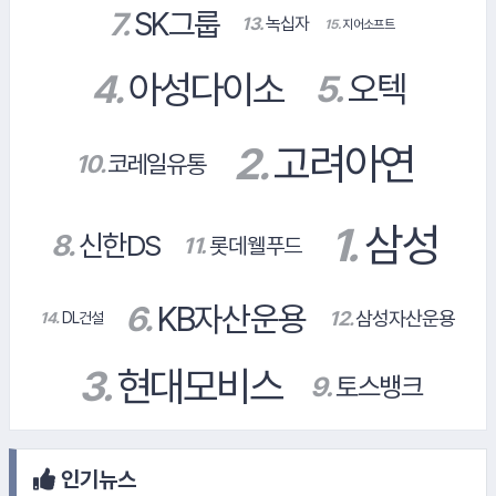
#교보생명
#한화리조트
#SPC그룹
14.
DL건설
#신협중앙회
인기뉴스
#넥센타이어