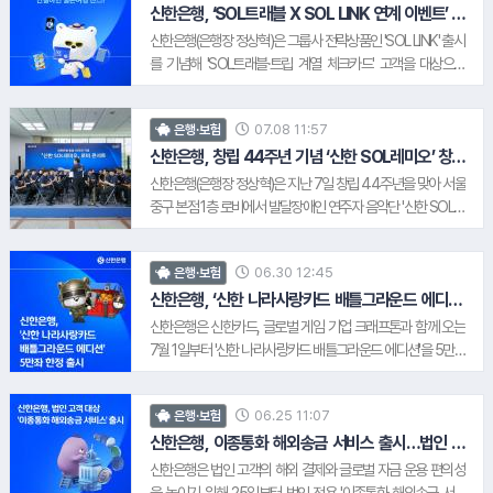
터를 활용한 체험형 콘텐츠를 통해 고객과의 접점을 지속적으
신한은행, ‘SOL트래블 X SOL LINK 연계 이벤트’ 실
시
로 확대해 나갈 계획이다. 신한은행 관계자는 "신한 프렌즈와 함
신한은행(은행장 정상혁)은 그룹사 전략상품인 'SOL LINK' 출시
께 금융을 보다 친근하고 즐겁게 경험할 수 있도록 다양한 콘텐
를 기념해 'SOL트래블·트립 계열 체크카드' 고객을 대상으로
츠를 준비했다"며 "앞으로도 신한 프렌즈를 활용해 고객과 금융
'SOL트래블xSOL LINK 연계 이벤트: 연결하면, 일본 여행 찬
을 자연스럽게 연결하는 새로운 브랜드 경험을 확대해 나가겠
스!'를 13일부터 실시한다. 이번 이벤트는 해외여행 특화 체크카
다"고 말했다. 한편 신한은행은 오는 30일부터 8월 2일까지 코
07.08 11:57
은행·보험
드의 원화 결제계좌를 SOL LINK 계좌로 연결해 고객 편의성을
4.
아성다이소
엑스에서 열리는 '서울일러스트레이션페어'에도 참가해 'The
3.
현대모비스
높이고, 신한금융그룹 주요 상품과 생활서비스 간 연계 혜택을
신한은행, 창립 44주년 기념 ‘신한 SOL레미오’ 창단
Jack Pot LAB'을 주제로 캐릭터와 금융을 연결한 다양한 체험
첫 공연 개최
확대하기 위해 마련됐다. 단, 신규 발급 고객 대상 이벤트와 기존
신한은행(은행장 정상혁)은 지난 7일 창립 44주년을 맞아 서울
콘텐츠와 한정판 상품을 선보일 예정이다.
카드 보유 고객 대상 이벤트는 중복으로 혜택을 받을 수 없다. 신
중구 본점 1층 로비에서 발달장애인 연주자 음악단 '신한 SOL레
한은행 관계자는 "SOL트래블·트립 계열 체크카드는 누적 발급
미오'의 창단 첫 축하공연을 개최했다. 신한은행은 서울 강남구
5.
오텍
330만장을 돌파하며 대표적인 해외여행 특화 카드로 자리매김
신한아트홀에 전용 연습 공간을 마련하고 단원들이 안정적인
하고 있다"며 "MASTER, VISA, JCB까지 브랜드 라인업을 확
06.30 12:45
은행·보험
환경에서 근무하며 전문 연주자로 성장할 수 있도록 지원하고
대해 고객 선택권과 편의성을 높인 만큼, 이번 SOL LINK 및 땡
있다. 이번 공연에는 '신한 SOL레미오' 전 단원을 비롯해 음악단
신한은행, ‘신한 나라사랑카드 배틀그라운드 에디션’
겨요 연계 이벤트를 통해 고객들이 더 다양한 혜택을 경험하길
5만좌 한정 출시
운영 위탁사인 드림위드앙상블 소속 발달장애인 연주자와 신한
신한은행은 신한카드, 글로벌 게임 기업 크래프톤과 함께 오는
바란다"고 말했다.
음악상 수상자들이 참여했다. 공연을 관람한 신한은행 직원은
7월 1일부터 '신한 나라사랑카드 배틀그라운드 에디션'을 5만좌
"신한은행의 새로운 동료가 된 단원들의 첫 무대를 창립기념일
한정으로 출시한다. 이번 에디션은 크래프톤의 인기 게임
에 함께할 수 있어 더욱 뜻깊었다"며 "공연에 담긴 창업정신과
'PUBG: 배틀그라운드(PUBG:BATTLEGROUNDS, 이하 배틀
초심을 되새기고 고객에게 더욱 신뢰받는 은행이 될 수 있도록
06.25 11:07
은행·보험
그라운드)' IP(지식재산권)를 활용해 나라사랑카드 발급 대상 고
노력하겠다"고 말했다.
객에게 차별화된 디자인과 게임 연계 혜택을 제공하기 위해 마
신한은행, 이종통화 해외송금 서비스 출시…법인 고
7.
SK그룹
6.
KB자산운용
객 편의성 극대화
련됐다. 선착순 3만 명에게 게임 내 재화인 지코인(G-Coin)을
신한은행은 법인 고객의 해외 결제와 글로벌 자금 운용 편의성
최소 100 지코인(G-Coin)부터 최대 1만 지코인(G-Coin)까지
을 높이기 위해 25일부터 법인 전용 '이종통화 해외송금 서비