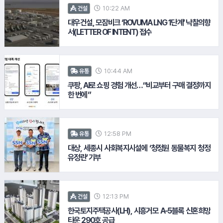
9.
셀트리온
10:22 AM
건설
대우건설, 모잠비크 ‘ROVUMA LNG 1단계’ 낙찰의향
서(LETTER OF INTENT) 접수
10.
일동제약
10:44 AM
유통
쿠팡, AI로 쇼핑 경험 개선…“비교부터 구매 결정까지
한 번에”
12:58 PM
유통
대상, 세종시 사회복지시설에 ‘청정원 동물복지 청정
유정란’ 기부
12:13 PM
건설
한국토지주택공사(LH), 시흥거모 A-5블록 신혼희망
타운 290호 공급