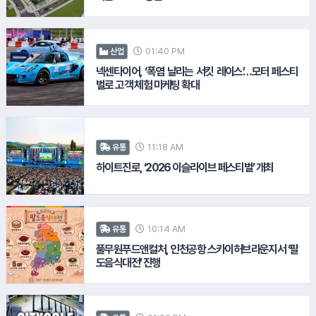
11.
반도건설
01:40 PM
산업
넥센타이어, ‘폭염 날리는 서킷 레이스’…모터 페스티
벌로 고객 체험 마케팅 확대
#우리은행
#NH농협은행
11:18 AM
유통
하이트진로, ‘2026 이슬라이브 페스티벌’ 개최
12.
SM그룹
#CJ제일제당
#풀무원
10:14 AM
유통
풀무원푸드앤컬처, 인천공항 스카이허브라운지서 ‘팔
#교보생명
도음식대전’ 진행