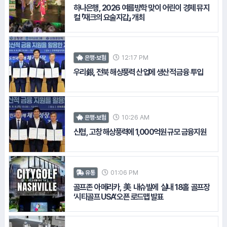
하나은행, 2026 여름방학 맞이 어린이 경제 뮤지
컬 「재크의 요술지갑」 개최
15.
토스뱅크
#쿠팡
12:17 PM
은행·보험
#수협중앙회
우리銀, 전북 해상풍력 산업에 생산적 금융 투입
10:26 AM
은행·보험
신협, 고창 해상풍력에 1,000억원 규모 금융지원
01:06 PM
유통
골프존 아메리카, 美 내슈빌에 실내 18홀 골프장
#하이트진로
‘시티골프 USA’ 오픈 로드맵 발표