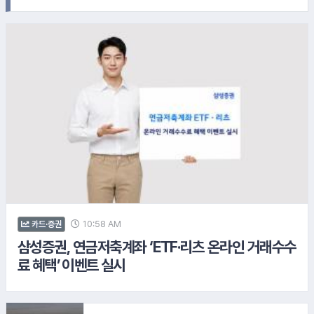
6.
삼성그룹
7.
한화리조트
8.
LG이노텍
10:58 AM
카드·증권
삼성증권, 연금저축계좌 ‘ETF·리츠 온라인 거래수수
료 혜택’ 이벤트 실시