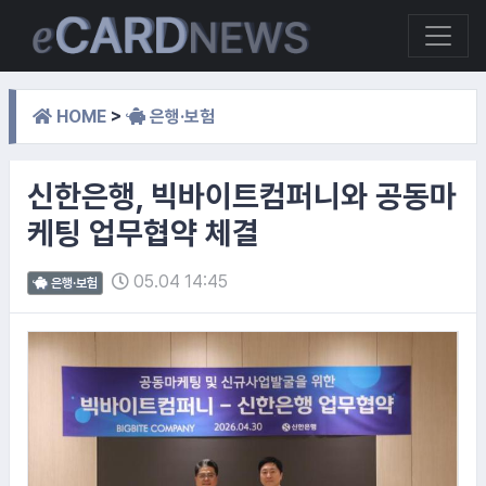
HOME
>
은행·보험
신한은행, 빅바이트컴퍼니와 공동마
케팅 업무협약 체결
05.04 14:45
은행·보험