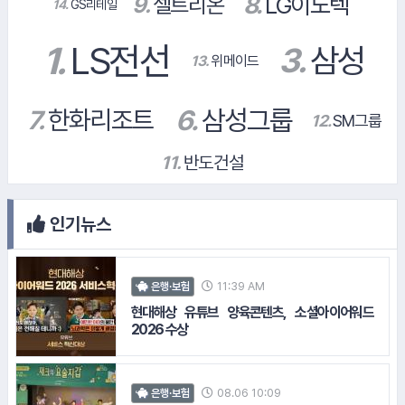
14.
GS리테일
#골프존
#대우건설
인기뉴스
11:39 AM
은행·보험
현대해상 유튜브 양육콘텐츠, 소셜아이어워드
#삼성증권
2026 수상
08.06 10:09
은행·보험