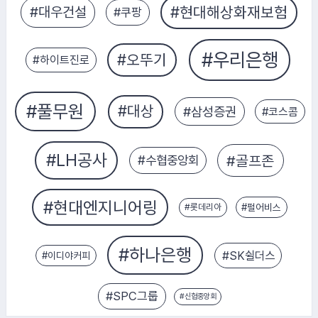
#펄어비스
#이디야커피