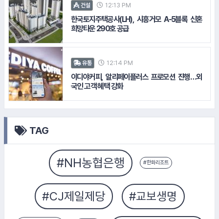
12:13 PM
건설
#SPC그룹
한국토지주택공사(LH), 시흥거모 A-5블록 신혼
희망타운 290호 공급
#SK쉴더스
#코스콤
12:14 PM
유통
이디야커피, 알리페이플러스 프로모션 진행…외
국인 고객 혜택 강화
TAG