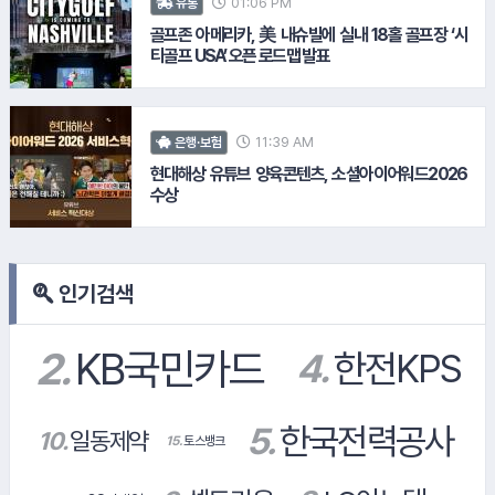
#하나은행
01:06 PM
유통
골프존 아메리카, 美 내슈빌에 실내 18홀 골프장 ‘시
#LH공사
티골프 USA’ 오픈 로드맵 발표
13.
위메이드
#현대엔지니어링
11:39 AM
은행·보험
현대해상 유튜브 양육콘텐츠, 소셜아이어워드2026
수상
#현대해상화재보험
인기검색
#오뚜기
#대상