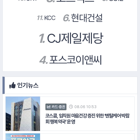
인기뉴스
15.
우리투자증권
08.06 10:53
카드·증권
#펄어비스
#하나은행
코스콤, 임직원 마음건강 증진 위한 ‘멘탈케어 박람
회 행복약국’ 운영