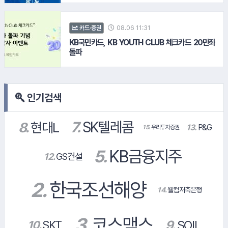
#KB국민카드
08.06 11:31
카드·증권
#컴투스
KB국민카드, KB YOUTH CLUB 체크카드 20만좌
#롯데리아
돌파
인기검색
#대신증권
#한국타이어
14.
웰컴저축은행
#오뚜기
#토스뱅크