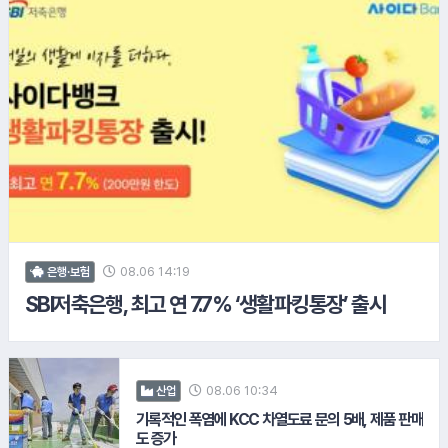
7.
SK텔레콤
6.
현대건설
8.
현대L
08.06 14:19
은행·보험
SBI저축은행, 최고 연 7.7% ‘생활파킹통장’ 출시
08.06 10:34
산업
기록적인 폭염에 KCC 차열도료 문의 5배, 제품 판매
도 증가
9.
SOIL