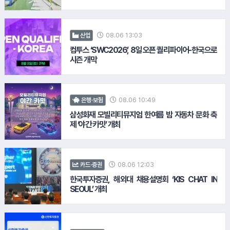
08.06 13:03
산업
컴투스 ‘SWC2026’, 8일 오픈 퀄리파이어-한국으로
시즌 개막
10.
SKT
08.06 10:49
은행·보험
삼성화재 모빌리티뮤지엄 한여름 밤 자동차 문화 축
제 ‘야간 카밋’ 개최
08.06 12:03
카드·증권
한국투자증권, 해외대 채용설명회 ‘KIS CHAT IN
SEOUL’ 개최
11.
KCC