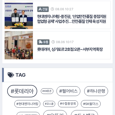
08.06 10:27
건설
현대엔지니어링-중진공, ‘산업안전·품질 중점지원
협업형 공제’ 사업 추진…안전·품질 인재 육성 지원
08.06 10:17
유통
롯데리아, 싱가포르 2호점 오픈∙∙∙ 서부지역 확장
TAG