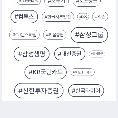
#SK쉴더스
#CJ제일제당
#현대엔지니어링