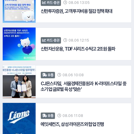
08.06 13:05
카드·증권
신한투자증권, 고객 투자비용 절감 정책 확대
12.
GS건설
08.06 12:15
카드·증권
신한자산운용, TDF 시리즈 수탁고 2조원 돌파
#삼성그룹
08.06 10:08
유통
CJ온스타일, 서울경제진흥원과 K-라이프스타일 중
소기업 글로벌 육성 ‘맞손’
#삼성생명
13.
P&G
#신한투자증권
08.06 11:08
유통
에잇세컨즈, 삼성 라이온즈와 협업 진행