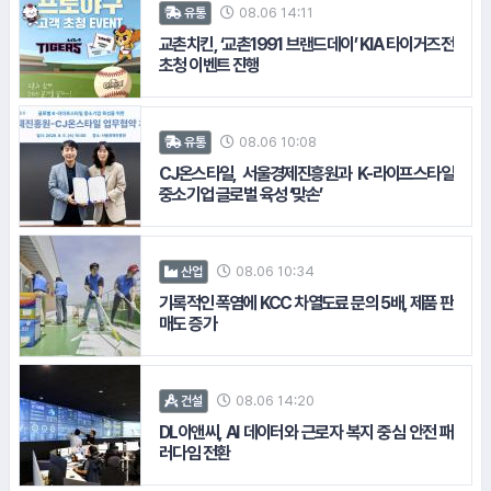
08.06 14:11
유통
#CJ온스타일
교촌치킨, ‘교촌1991 브랜드데이’ KIA 타이거즈전
초청 이벤트 진행
08.06 10:08
유통
CJ온스타일, 서울경제진흥원과 K-라이프스타일
중소기업 글로벌 육성 ‘맞손’
#한국서부발전
#넥슨
08.06 10:34
산업
기록적인 폭염에 KCC 차열도료 문의 5배, 제품 판
#키움증권
매도 증가
08.06 14:20
건설
DL이앤씨, AI 데이터와 근로자 복지 중심 안전 패
러다임 전환