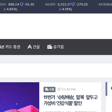
200 ·
988.24
▼
-50.35
· KOSPI ·
6,322.21
▼
-276.05
· KOSDAQ
(-4.85%)
(-4.18%)
카드·증권
건설
공기업
발전
8.
한성자동차
9.
파마리서치
롱글로벌
01:45 PM
유통
7.
SK이노베이션
11번가 ‘슈팅배송’, 말복 앞두고
금융그룹
가성비 ‘건강식품’ 할인