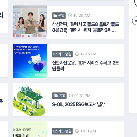
의
10:29 AM
산업
삼성전자, ‘갤럭시 Z 폴드8 울트라·폴드
8·플립8’, ‘갤럭시 워치 울트라2·워치9’
국내 공식 출시
12:15 PM
카드·증권
신한자산운용, TDF 시리즈 수탁고 2조
원 돌파
01:31 PM
유통
품
S-OIL, 2025 ESG 보고서 발간
11:31 AM
카드·증권