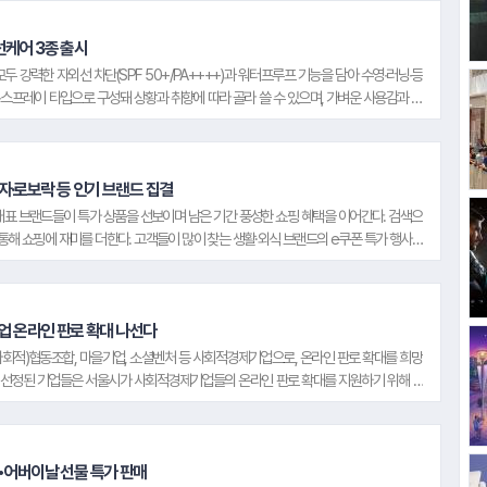
우처 사용을 원하는 고객은 상품 선택 후 결제 페이지에서 '바우처 결제' 표시가 있는 카
#삼성화재
#롯데리아
#카페24
 선케어 3종 출시
#하나은행
두 강력한 자외선 차단(SPF 50+/PA++++)과 워터프루프 기능을 담아 수영∙러닝∙등
틱∙스프레이 타입으로 구성돼 상황과 취향에 따라 골라 쓸 수 있으며, 가벼운 사용감과 뛰
하게 바를 수 있다. 주머니나 가방에 쏙 들어가는 포켓 사이즈로 휴대가 간편해 수시로
 쿨링과 진정 효과가 있어 달아오른 피부의 열을 빠르게 낮추는데 도움을 준다
전자·로보락 등 인기 브랜드 집결
#수협중앙회
#SK쉴더스
#CJ온스타일
외 대표 브랜드들이 특가 상품을 선보이며 남은 기간 풍성한 쇼핑 혜택을 이어간다. 검색으
 통해 쇼핑에 재미를 더한다. 고객들이 많이 찾는 생활·외식 브랜드의 e쿠폰 특가 행사도
러스' 가입 고객 중 지난 4월 구매 이력이 없고, '그랜드십일절'을 포함해 5월 한 달 동안
#한국타이어
#한화손해보험
를 적립하는 이벤트도 진행한다
업 온라인 판로 확대 나선다
#삼성그룹
(사회적)협동조합, 마을기업, 소셜벤처 등 사회적경제기업으로, 온라인 판로 확대를 희망
종 선정된 기업들은 서울시가 사회적경제기업들의 온라인 판로 확대를 지원하기 위해 11
#삼
 참여 기업의 11번가 입점과 기획전 운영을 지원하고, '긴급공수', '쇼킹딜' 등 주요 프
다. 할인쿠폰 발급 등을 통해 참여 기업의 판매 확대도 지원한다
이날•어버이날 선물 특가 판매