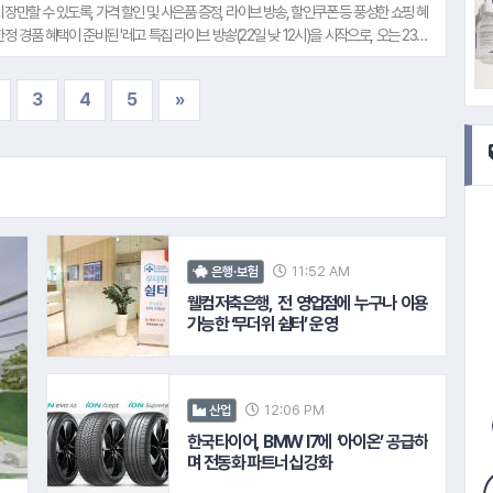
장만할 수 있도록, 가격 할인 및 사은품 증정, 라이브 방송, 할인쿠폰 등 풍성한 쇼핑 혜
정 경품 혜택이 준비된 '레고 특집 라이브 방송'(22일 낮 12시)을 시작으로, 오는 23일
레고 슈퍼마리오 게임보이'를 비롯, 레고 해리포터, 시티, 듀플로, 디즈니, 스피드챔피언,
을 최대 30% 할인가에 판매한다. 구매 사은품 혜택도 풍성하다. 오는 28일 '바디프랜
3
4
5
»
용 시 정가(290만원) 대비 54만원 이상 할인한 235만8,000원에 구매할 수 있다.
11:52 AM
은행·보험
웰컴저축은행, 전 영업점에 누구나 이용
가능한 ‘무더위 쉼터’ 운영
12:06 PM
산업
한국타이어, BMW I7에 ‘아이온’ 공급하
며 전동화 파트너십 강화