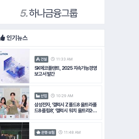
인기뉴스
11:33 AM
건설
SK에코플랜트, 2025 지속가능경영
보고서 발간
10:29 AM
산업
삼성전자, ‘갤럭시 Z 폴드8 울트라·폴
드8·플립8’, ‘갤럭시 워치 울트라2·워
치9’ 국내 공식 출시
11:48 AM
은행·보험