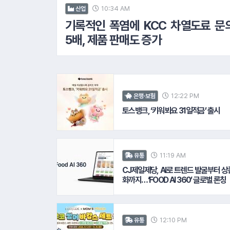
10:34 AM
산업
기록적인 폭염에 KCC 차열도료 문
5배, 제품 판매도 증가
12:22 PM
은행·보험
토스뱅크, ‘키워봐요 31일적금’ 출시
11:19 AM
유통
CJ제일제당, AI로 트렌드 발굴부터 상
화까지…‘FOOD AI 360’ 글로벌 론칭
12:10 PM
유통