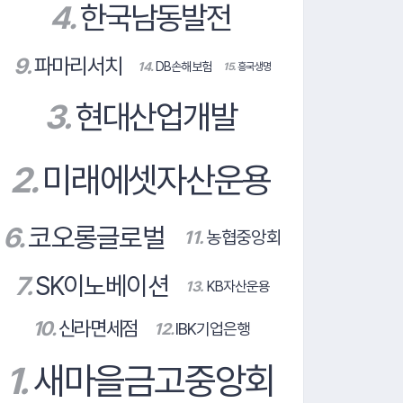
14.
DB손해보험
행
13.
KB자산운용