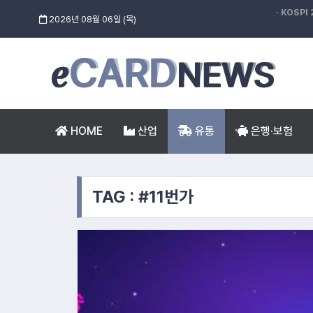
· KOSPI 
2026년 08월 06일 (목)
HOME
산업
유통
은행·보험
4.
한국남동
3.
현대산업개발
2.
미래에셋자산운용
TAG : #11번가
1.
새마을금고중앙회
6.
코오
5.
하나