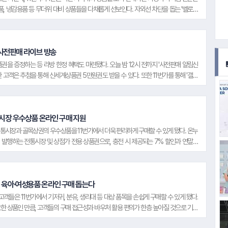
랜드 상품을 비롯해 ▲가공·간편식품(햇
용품, 냉감용품 등 무더위 대비 상품들을 다채롭게 선보인다. 자외선 차단을 돕는 '벨로코
반·라면·통조림·HMR 등) ▲식료품(오일
)과 강한 햇빛으로 달아오른 피부 진정을 위한 '리코셀 제주 알로에 수딩 젤'(300mlx3개
산'(6,000원대), 얼굴과 목을 감싸 피부를 보호해주는 '테크니컬 멀티 스카프'(6,000원)
·소스·장류 등) ▲음료·간식(탄산음료·커
'데이리프 여름 아이스 쿨 반바지'(7,000원대)를 비롯해, 기능성 쿨링 원단을 사용해
피·과자 등) ▲화장품(에센스·크림·클렌
대), 모자나 안전모, 오토바이 헬멧 등에 넣어 열감을 낮출 수 있는 '모자 아이스 쿨링
품 사전판매 라이브 방송
저 등) ▲헤어·바디용품(샴푸·바디로션
주는 '어나더 쿨링 아이스 넥밴드'(5,000원대) 등이 대표적이다. 대용량으로 구성된 '가성
을 증정하는 등 라방 한정 혜택도 마련됐다. 오늘 밤 12시 전까지 '사전판매 알림신
등) ▲청소·위생용품(세제·기저귀·물티
10개입)와 '홈블리 와이드 제습제'(570mlx9개입)를 각각 9,000원대에, 습기 제거
 고객은 추첨을 통해 신세계상품권 5만원권도 받을 수 있다. 또한 11번가를 통해 '갤럭
슈 등) 등 고객들이 필요로 하는 폭넓은
 습기 제거 스틱'(3개)을 9,000원대에 판매한다.
케어플러스 스마트폰 파손 보장과 기기 반납 시 잔존가 보상 혜택 등을 제공하는 삼성전자
#대신증권
생필품들을 빠르게 배송하고 있다.
입할 수 있다. 할인쿠폰, T멤버십 할인·적립, 11페이 적립, 통신비 보너스 할인, 중고보상
전판매 기간 갤럭시 신제품을 구매한 고객을 추첨해 신세계상품권, 케이스티파이
원 상당의 경품을 나눠준다
시장 우수상품 온라인 구매 지원
통시장과 골목상권의 우수상품을 11번가에서 더욱 편리하게 구매할 수 있게 됐다. 온누
발행하는 전통시장 및 상점가 전용 상품권으로, 충전 시 제공되는 7% 할인과 연말정
쇼핑이 가능하다. 현재 11번가에는 전국 전통시장·골목상권 기반 온누리상품권 가맹점
판매하고 있다. 이외에도 11번가는 온누리상품권 결제 상품만 모아볼 수 있는 검색 필터 기
적용해 보다 쉽게 온누리상품권 결제 가능 여부를 확인할 수 있도록 지원한다
입 육아·여성용품 온라인 구매 돕는다
#넷마블
객들은 11번가에서 기저귀, 분유, 생리대 등 대상 품목을 손쉽게 구매할 수 있게 됐다.
한 상품인 만큼, 고객들의 구매 접근성과 바우처 활용 편의가 한층 높아질 것으로 기대
 오프라인 매장을 방문하지 않고 필요한 상품을 주문해 원하는 장소로 배송받을 수 있어
#웰컴저축은행