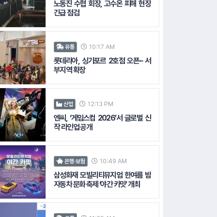
노동진 수협 회장, 고수온 피해 현장
긴급 점검
10:17 AM
유통
롯데리아, 싱가포르 2호점 오픈∙∙∙ 서
부지역 확장
12:13 PM
산업
엔씨, ‘게임스컴 2026’서 글로벌 신
작 라인업 공개
#KB증권
10:49 AM
은행·보험
삼성화재 모빌리티뮤지엄 한여름 밤
성물산
자동차 문화 축제 ‘야간 카밋’ 개최