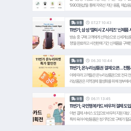
'9900원샵'을 통해 자외선 차단 용품, 제습
이 히아루로닉 시카 선크림'(50ml, 9,000원
입, 8,000원대), 암막 기능을 갖춘 '자동 양우
07.27 10:43
유통
까지 다양하다. 통기성과 흡한속건력이 우수한 
시원한 '에어로쿨 라운드 티셔츠'(6,000원
11번가, 삼성 ‘갤럭시 Z 시리즈’ 신제
팩'(6,000원대), 목 부분을 감싸 더위를 식혀
방송 중 구매 고객에게 선착순으로 신세계상품권
비가브랜드다 옷걸이형 습기타파 제습제'(200gx
청'을 완료하고 사전판매 기간 신제품을 구매한
가 필요한 곳에 두어 사용하는 '허브플러스 규조토
시 Z 시리즈' 신제품을 구매하는 경우, 삼성
의 'New 갤럭시 AI 구독클럽'에도 간편하게 가
06.30 10:44
유통
등 다양한 사전판매 혜택을 제공하며, 사
(CASETiFY) 기프트 카드 등 총 4,000만
11번가, 온누리상품권 결제 오픈…전통
이에 따라 고객들은 온누리상품권으로 전국 전
리상품권은 지역경제 활성화를 위해 정부에서 
산 소득공제 혜택을 적용받아 보다 합리적인 
약 1,400여 곳이 입점해 18만여 개 상품을 
06.11 13:45
유통
능을 제공하며, 대상 상품에는 전용 플래그를 
11번가, 국민행복카드 바우처 결제 도
이번 결제 서비스 도입으로 바우처 지원 대상 고
특히 육아·여성용품은 정기적으로 구매가 필요
된다. 육아 등으로 외출이 쉽지 않은 고객들도