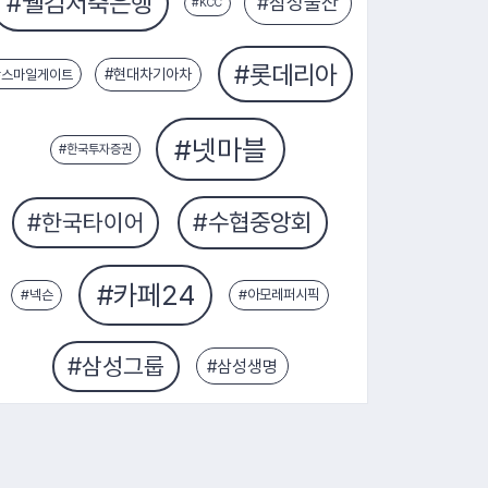
#삼성생명
#현대차기아차
#스마일게이트
#아모레퍼시픽