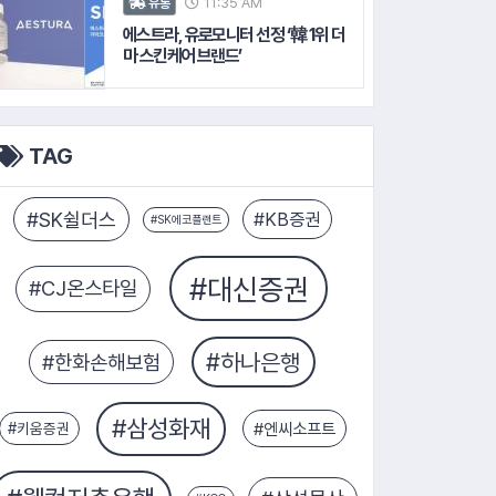
11:35 AM
유통
에스트라, 유로모니터 선정 ‘韓 1위 더
마 스킨케어 브랜드’
TAG
#엔씨소프트
#키움증권