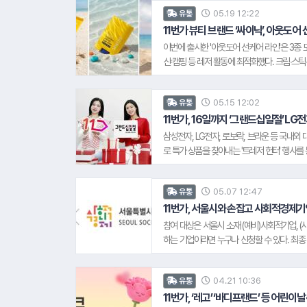
보다 편리하게 바우처 혜택을 누릴 수 있다. 바
05.19 12:22
유통
드사를 선택해 결제하면 된다
11번가 뷰티 브랜드 ‘싸이닉’, 아웃도어
이번에 출시한 '아웃도어 선케어 라인'은 3종 모
산∙캠핑 등 레저 활동에 최적화했다. 크림∙스
어난 발림성으로 얼굴 뿐만 아니라 몸까지 편리
덧발라 줄 수 있다. 자외선 차단 기능 외에도
05.15 12:02
유통
11번가, 16일까지 ‘그랜드십일절’ LG
삼성전자, LG전자, 로보락, 브라운 등 국내
로 특가 상품을 찾아내는 '트레저 헌터' 행사를
준비했다. 또한 11번가의 무료 멤버십 '11번가플
5만 원 이상 구매한 고객에게 5,000포인트
05.07 12:47
유통
11번가, 서울시와 손잡고 사회적경제기
참여 대상은 서울시 소재 (예비)사회적기업, 
하는 기업이라면 누구나 신청할 수 있다. 최
번가와 함께 마련한 기획전에 참여하게 된다. 또한
로모션 노출을 통해 상품 주목도를 높일 계획이
04.21 10:36
유통
11번가, ‘레고’ ‘바디프랜드’ 등 어린