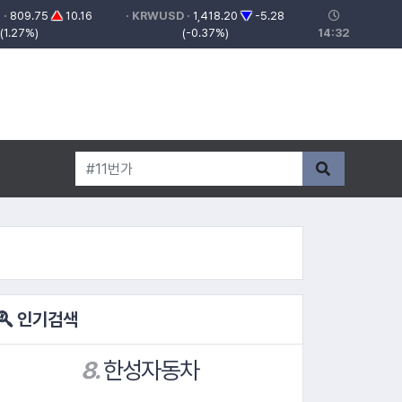
 ·
809.75
▲
10.16
· KRWUSD ·
1,418.20
▼
-5.28
(1.27%)
(-0.37%)
14:32
인기검색