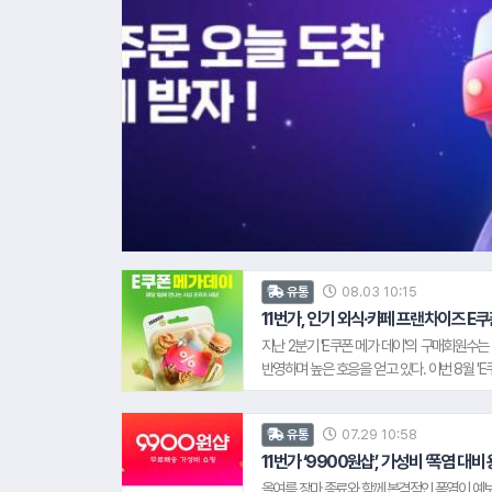
08.03 10:15
유통
11번가, 인기 외식∙카페 프랜차이즈 E쿠
지난 2분기 'E쿠폰 메가 데이'의 구매회원수는
반영하며 높은 호응을 얻고 있다. 이번 8월 'E
해 외식∙카페 브랜드 상품군을 중심으로, 하루 
해 대표 메뉴를 재해석해 선보인 여름 신메뉴들을
07.29 10:58
유통
트를 최대 40% 할인가에, 행사 마지막 날인 6
'피자헛'의 인기 피자 라지 사이즈와 콜라 1.
11번가 ‘9900원샵’, 가성비 ‘폭염 대비
올여름 장마 종료와 함께 본격적인 폭염이 예보