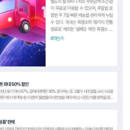
별도의 월 회비나 최소 주문금액 조건 없
이 무료로 이용할 수 있으며, 주말을 포
11.
농협중앙회
함한 주 7일 빠른 배송을 편리하게 누릴
10.
신라면세점
수 있다. 국내산 흑염소와 18가지 전통
원료로 제조한 '설혜담 제천 흑염소 진
액'을 비롯해, 배와 면역력 강화를 돕는
#11번가
사포닌 성분이 함유된 도라지로 만든 '순
수식품 도라지배즙', 제철에 수확한 유기
12.
IBK기업은
농 원물을 활용한 'GNM자연의품격 유
기농 양배추브로콜리진액' 등도 합리적
인 가격에 선보인다. 여기에 '센트룸 멀티
비타민', '순수식품 알티지 오메가3', '세노
폰 최대 50% 할인
비스 마그네슘', 'GNM 비타민B', '네추럴
 전년 동기 대비 87%, 결제거래액은 90% 증가하는 등 고물가 시대 알뜰 소비 수요를
라이즈 키즈 비타민', '종근당건강 락토핏'
쿠폰 메가 데이'에서는 이른바 '돌밥'(돌아서면 밥을 해야 하는) 시즌인 여름 방학을 맞이
등 종류별 영양제와 유산균 제품들도 11
한 브랜드씩 e쿠폰을 릴레이 특가로 선보인다. 오는 4일에는 '빽다방'이 20주년을 맞이
번가 '슈팅배송'을 통해 빠르게 만나볼 수
 특가로 준비했다. 이어 5일에는 '베이컨 쉑버거 세트' 등 '쉐이크쉑'의 인기 버거 세
있다. 한편, '슈팅배송'은 'CJ제일제당', '아
일에는 '한근 치즈 콤비네이션', '화이트 트러플 스테이크', '베이컨포테이토 리치골드' 등
모레퍼시픽', 'LG생활건강', '코카-콜라',
25리터 세트를 최대 45% 할인가에 선보인다
 용품’ 판매
'유한킴벌리', '로보락' 등 다양한 인기 브
된 가운데, 11번가가 1만원 미만 가격대의 상품을 모아 판매하는 가성비 아이템 전문관