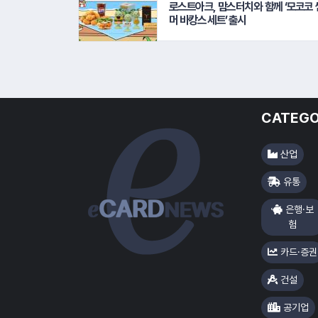
로스트아크, 맘스터치와 함께 ‘모코코 
머 바캉스 세트’ 출시
CATEGO
산업
유통
은행·보
험
카드·증권
건설
공기업