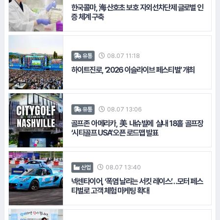
한국콜마, 海 산호초 보호 자외선차단제 글로벌 인
증 체계 구축
08.07 11:18
유통
12.
삼성화재
하이트진로, ‘2026 이슬라이브 페스티벌’ 개최
#한국마사회
08.07 13:06
유통
골프존 아메리카, 美 내슈빌에 실내 18홀 골프장
‘시티골프 USA’ 오픈 로드맵 발표
08.07 13:40
산업
넥센타이어, ‘폭염 날리는 서킷 레이스’…모터 페스
티벌로 고객 체험 마케팅 확대