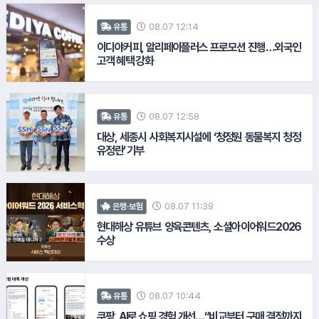
08.07 12:14
유통
이디야커피, 알리페이플러스 프로모션 진행…외국인
고객 혜택 강화
#삼성증권
08.07 12:58
유통
대상, 세종시 사회복지시설에 ‘청정원 동물복지 청정
8.
현대해상화재보험
유정란’ 기부
#KB국민카드
08.07 11:39
은행·보험
현대해상 유튜브 양육콘텐츠, 소셜아이어워드2026
수상
#현대해상화재보험
#한국콜마
08.07 10:44
유통
쿠팡, AI로 쇼핑 경험 개선…“비교부터 구매 결정까지