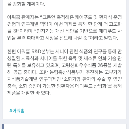
을 강화할 계획이다.
아워홈 관계자는 “그동안 축적해온 케어푸드 및 환자식 운영
경험과 연구개발 역량이 이번 과제를 통해 한 단계 더 고도화
1.
토스뱅크
될 것”이라며 “인지기능 개선 식단을 기반으로 메디푸드 사
업을 본격 확대하고 시장을 선도해 나갈 것”이라고 말했다.
한편 아워홈 R&D본부는 시니어 관련 식품의 연구를 통해 만
2.
고려아연
성질환 치료식과 시니어를 위한 육류 및 채소류 연화 기술 관
련 특허를 보유하고 있으며, 고령친화우수식품 26종을 개발
3.
삼성생명
해 공급 중이다. 또한 농림축산식품부가 추진하는 고부가가
치식품기술개발 연구과제인 ‘소화기암 환자의 수술 후 영양
충족, 소화 증진이 가능한 암환자용 메디푸드 산업화’를 통해
제품을 개발한 바 있다.
4.
한국타이어
#아워홈