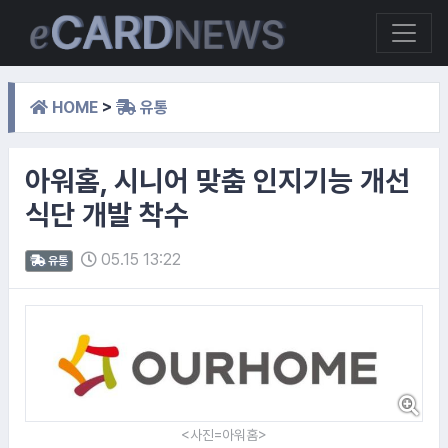
HOME
>
유통
아워홈, 시니어 맞춤 인지기능 개선
식단 개발 착수
05.15 13:22
유통
<사진=아워홈>