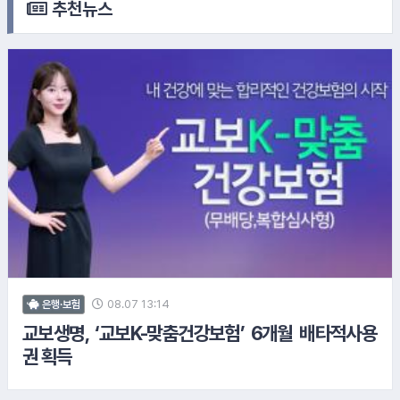
추천뉴스
5.
SK그룹
6.
LS그룹
08.07 13:14
은행·보험
교보생명, ‘교보K-맞춤건강보험’ 6개월 배타적사용
권 획득
7.
현대제철