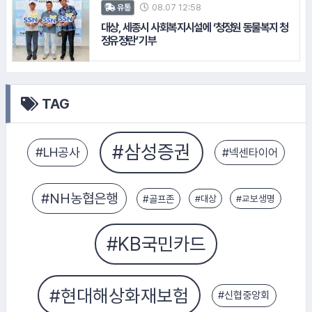
08.07 12:58
유통
대상, 세종시 사회복지시설에 ‘청정원 동물복지 청
정유정란’ 기부
#신협중앙회
TAG
#골프존
#S-OIL