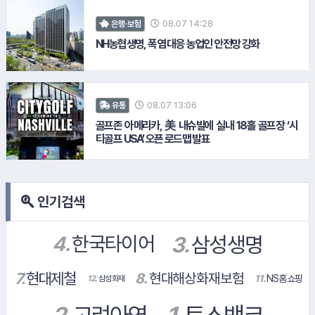
10.
지어소프트
#녹십자
08.07 14:28
은행·보험
NH농협생명, 폭염 대응 농업인 안전망 강화
#쿠팡
08.07 13:06
유통
#NH농협은행
골프존 아메리카, 美 내슈빌에 실내 18홀 골프장 ‘시
티골프 USA’ 오픈 로드맵 발표
인기검색
#NH농협생명
11.
NS홈쇼핑