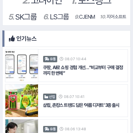
#LH공사
#하이트진로
인기뉴스
#풀무원
#이디야커피
08.07 10:44
유통
쿠팡, AI로 쇼핑 경험 개선…“비교부터 구매 결정
까지 한 번에”
08.07 10:41
산업
삼립, 촌캉스 트렌드 담은 ‘여름 디저트’ 3종 출시
#CJ제일제당
#넥센타이어
08.06 13:48
유통