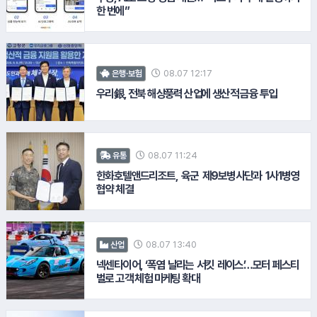
한 번에”
#SPC그룹
08.07 12:17
은행·보험
9.
CJENM
우리銀, 전북 해상풍력 산업에 생산적 금융 투입
08.07 11:24
유통
한화호텔앤드리조트, 육군 제9보병사단과 1사1병영
협약 체결
08.07 13:40
산업
넥센타이어, ‘폭염 날리는 서킷 레이스’…모터 페스티
벌로 고객 체험 마케팅 확대