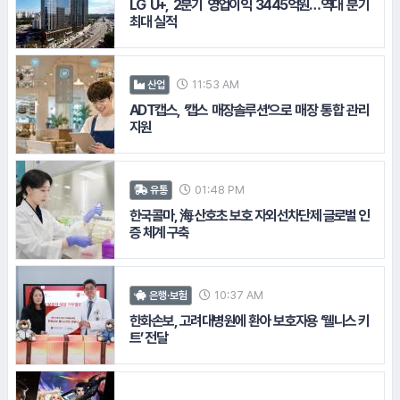
LG U+, 2분기 영업이익 3445억원…역대 분기
#하나은행
최대 실적
#한국콜마
11:53 AM
산업
#키움증권
ADT캡스, ‘캡스 매장솔루션’으로 매장 통합 관리
지원
#펄어비스
01:48 PM
유통
한국콜마, 海 산호초 보호 자외선차단제 글로벌 인
증 체계 구축
10:37 AM
은행·보험
한화손보, 고려대병원에 환아 보호자용 ‘웰니스 키
트’ 전달