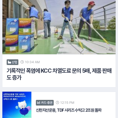
7.
삼양바이오팜
10:34 AM
산업
기록적인 폭염에 KCC 차열도료 문의 5배, 제품 판매
도 증가
8.
DL이앤씨
9.
흥국생명
12:15 PM
카드·증권
신한자산운용, TDF 시리즈 수탁고 2조원 돌파