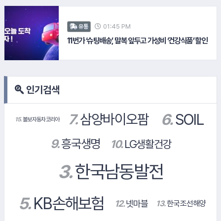
13.
한국조선해양
#삼성화재
#카페24
01:45 PM
유통
11번가 ‘슈팅배송’, 말복 앞두고 가성비 ‘건강식품’ 할인
인기검색
#웰컴저축은행
#신한투자증권