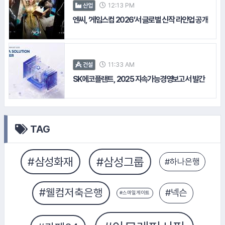
12:13 PM
산업
엔씨, ‘게임스컴 2026’서 글로벌 신작 라인업 공개
11:33 AM
건설
SK에코플랜트, 2025 지속가능경영보고서 발간
#DL이앤씨
TAG
#한화손해보험