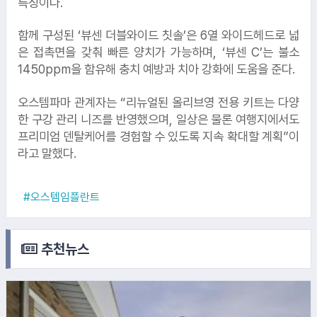
특징이다.
함께 구성된 ‘뷰센 더블와이드 칫솔’은 6열 와이드헤드로 넓
은 접촉면을 갖춰 빠른 양치가 가능하며, ‘뷰센 C’는 불소
1450ppm을 함유해 충치 예방과 치아 강화에 도움을 준다.
오스템파마 관계자는 “리뉴얼된 올리브영 전용 키트는 다양
한 구강 관리 니즈를 반영했으며, 일상은 물론 여행지에서도
프리미엄 덴탈케어를 경험할 수 있도록 지속 확대할 계획”이
1.
대명소노
라고 말했다.
3.
한국남동발전
#오스템임플란트
2.
삼성
추천뉴스
4.
요진건설
5.
KB손해보험
6.
SOIL