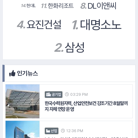
14.
현대L
#넥슨
인기뉴스
03:29 PM
공기업
15.
볼보자동차코리아
한국수력원자력, 산업안전보건 강조기간 8월말까
#CJ온스타일
지 자체 연장 운영
#엔씨소프트
12:36 PM
산업
#S-OIL