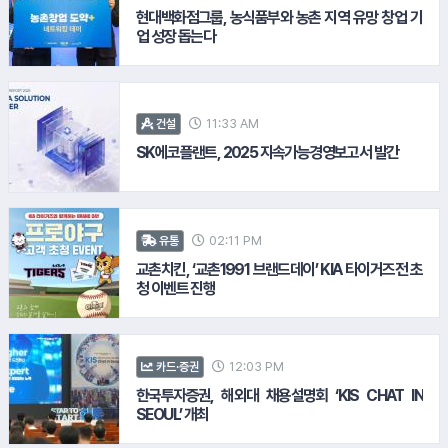
#아모레퍼시픽
현대백화점그룹, 농식품부와 농촌 지역 유망 창업 기
업 성장 돕는다
11:33 AM
건설
12.
넷마블
SK에코플랜트, 2025 지속가능경영보고서 발간
02:11 PM
유통
#LG유플러스
교촌치킨, ‘교촌1991 브랜드데이’ KIA 타이거즈전 초
청 이벤트 진행
#SK에코플랜트
#삼성그룹
12:03 PM
카드·증권
한국투자증권, 해외대 채용설명회 ‘KIS CHAT IN
SEOUL’ 개최