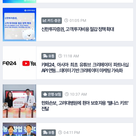
01:05 PM
카드·증권
10.
LG생활건강
신한투자증권, 고객 투자비용 절감 정책 확대
11:18 AM
유통
카페24, 아시아 최초 유튜브 크리에이터 파트너십
API 연동…데이터 기반 크리에이터 마케팅 가속화
10:37 AM
은행·보험
한화손보, 고려대병원에 환아 보호자용 ‘웰니스 키트’
전달
11.
한화리조트
04:11 PM
유통