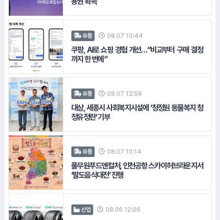
용권 획득
15.
대방건설
08.07 10:44
유통
쿠팡, AI로 쇼핑 경험 개선…“비교부터 구매 결정
#현대해상화재보험
까지 한 번에”
08.07 12:58
유통
#NH농협생명
대상, 세종시 사회복지시설에 ‘청정원 동물복지 청
정유정란’ 기부
#삼성증권
08.07 10:14
유통
#한국마사회
풀무원푸드앤컬처, 인천공항 스카이허브라운지서
‘팔도음식대전’ 진행
08.06 12:06
산업