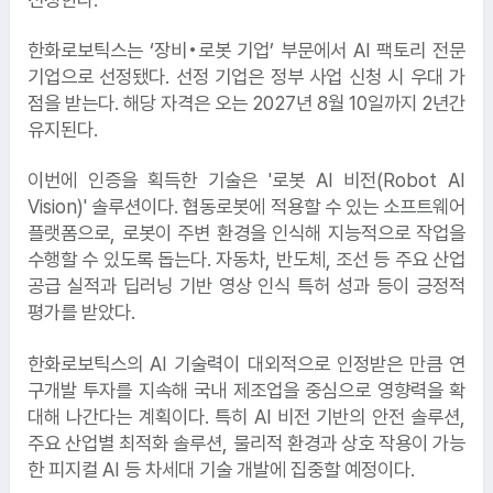
한화로보틱스는 ‘장비•로봇 기업’ 부문에서 AI 팩토리 전문
기업으로 선정됐다. 선정 기업은 정부 사업 신청 시 우대 가
점을 받는다. 해당 자격은 오는 2027년 8월 10일까지 2년간
유지된다.
이번에 인증을 획득한 기술은 '로봇 AI 비전(Robot AI
Vision)' 솔루션이다. 협동로봇에 적용할 수 있는 소프트웨어
플랫폼으로, 로봇이 주변 환경을 인식해 지능적으로 작업을
수행할 수 있도록 돕는다. 자동차, 반도체, 조선 등 주요 산업
1.
위메이드
공급 실적과 딥러닝 기반 영상 인식 특허 성과 등이 긍정적
평가를 받았다.
한화로보틱스의 AI 기술력이 대외적으로 인정받은 만큼 연
3.
요진건설
구개발 투자를 지속해 국내 제조업을 중심으로 영향력을 확
대해 나간다는 계획이다. 특히 AI 비전 기반의 안전 솔루션,
2.
여신금융협회
주요 산업별 최적화 솔루션, 물리적 환경과 상호 작용이 가능
4.
펄어비스
한 피지컬 AI 등 차세대 기술 개발에 집중할 예정이다.