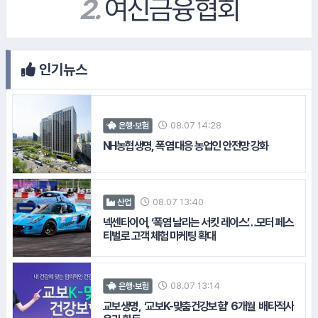
인기뉴스
#현대차기아차
08.07 14:28
은행·보험
#넥센타이어
NH농협생명, 폭염 대응 농업인 안전망 강화
08.07 13:40
산업
넥센타이어, ‘폭염 날리는 서킷 레이스’…모터 페스
티벌로 고객 체험 마케팅 확대
#교보생명
08.07 13:14
은행·보험
교보생명, ‘교보K-맞춤건강보험’ 6개월 배타적사