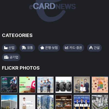
#대우건설
CATEGORIES
#한화리조트
산업
유통
은행·보험
카드·증권
건설
공기업
FLICKR PHOTOS
#우리은
#컴투스