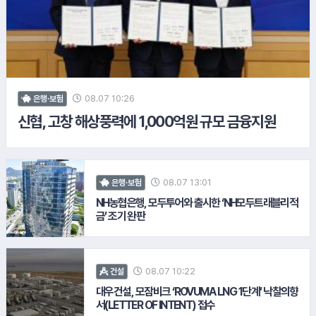
9.
롯데손해보험
08.07 10:26
은행·보험
신협, 고창 해상풍력에 1,000억원 규모 금융지원
08.07 13:01
은행·보험
NH농협은행, 모두투어와 출시한 ‘NH모두트래블리적
금’ 조기 완판
10.
chanel
08.07 10:22
건설
대우건설, 모잠비크 ‘ROVUMA LNG 1단계’ 낙찰의향
서(LETTER OF INTENT) 접수