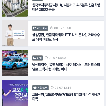
#하이트진로
한국토지주택공사(LH), 시흥거모 A-5블록 신혼희망
12.
포스코
타운 290호 공급
#이디야커피
#대상
08.07 10:58
카드·증권
삼성증권, 연금저축계좌 ‘ETF·리츠 온라인 거래수수
료 혜택’ 이벤트 실시
#SPC그룹
08.07 13:40
산업
넥센타이어, ‘폭염 날리는 서킷 레이스’…모터 페스티
벌로 고객 체험 마케팅 확대
#녹십자
08.07 13:14
은행·보험
13.
잠바주스
교보생명, ‘교보K-맞춤건강보험’ 6개월 배타적사용권
획득
#골프존