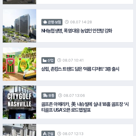
11.
흥국생명
08.07 14:28
은행·보험
NH농협생명, 폭염 대응 농업인 안전망 강화
08.07 10:41
산업
삼립, 촌캉스 트렌드 담은 ‘여름 디저트’ 3종 출시
08.07 13:06
유통
#LH공사
골프존 아메리카, 美 내슈빌에 실내 18홀 골프장 ‘시
티골프 USA’ 오픈 로드맵 발표
#한국투자증권
08.07 12:13
건설