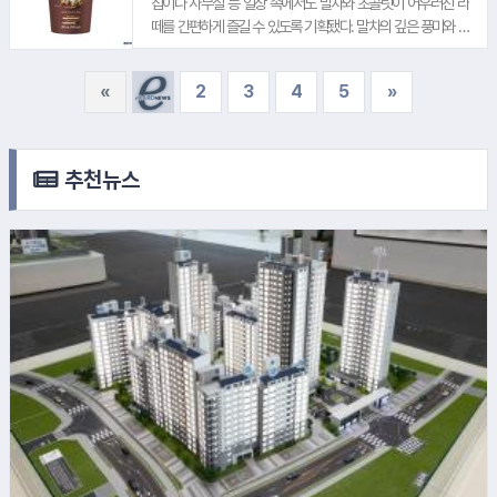
집이나 사무실 등 일상 속에서도 말차와 초콜릿이 어우러진 라
대한 선택 기준도 맛과 풍미, 건강 요소까지 확대되고 있다"며
떼를 간편하게 즐길 수 있도록 기획됐다. 말차의 깊은 풍미와 부
"오르조 블렌드 디카페인 아메리카노가 카페인 부담 없이 맛있
담스럽지 않은 단맛의 균형을 완성해 누구나 편안하게 즐길 수
는 커피를 즐기고 싶은 소비자에게 새로운 선택지가 되길 바란
있도록 했다. 이디야커피 관계자는 "이번 신제품은 카페에서 즐
«
2
3
4
5
»
다"고 말했다.
기던 프리미엄 디저트 음료를 언제 어디서나 간편하게 즐길 수
있도록 기획한 제품"이라며 "앞으로도 소비자들의 일상에서 다
8.
BNK금융지주
양하고 특별한 커피 경험을 즐길 수 있는 제품을 지속 선보일 계
7.
대방건설
획"이라고 말했다. 한편, 이디야커피는 기존 컵커피 라인업에 이
추천뉴스
어 '시그니처 말차초코라떼'를 새롭게 선보이며 제품군을 지속
확대하고 있다.
9.
LG화학