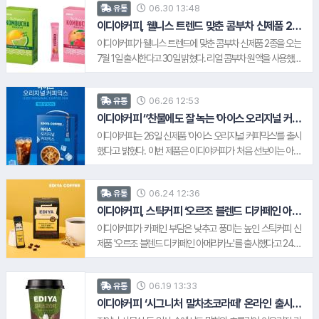
고 있다.
06.30 13:48
유통
번 신제품 2종은 '코코넛라떼'와 '피스타치오 초코라떼'로, 카페
에서 즐기던 디저트 음료의 풍미를 집에서도 간편하게 즐길 수
이디야커피, 웰니스 트렌드 맞춘 콤부차 신제품 2종
출시
있도록 구현한 것이 특징이다. 이디야커피 관계자는 "기존 스틱
이디야커피가 웰니스 트렌드에 맞춘 콤부차 신제품 2종을 오는
2.
chanel
3.
흥국생명
라떼 3종(카페라떼, 바닐라라떼, 토피넛라떼)을 꾸준히 사랑해
7월 1일 출시한다고 30일 밝혔다. 리얼 콤부차 원액을 사용했으
주시는 고객들에게 다양한 선택지를 제공하고자 이번 디저트
며, 프락토올리고당과 프로바이오틱스를 더해 제품의 차별화를
4.
포스코
라떼 2종을 출시하게 됐다"며 "앞으로도 고객의 취향과 소비 트
더했다. 출시 제품은 ▲디 오리지널 콤부차 프로바이오틱스 레
렌드를 반영한 다양한 플레이버를 지속적으로 선보이며 스틱커
06.26 12:53
유통
몬라임 ▲디 오리지널 콤부차 프로바이오틱스 피치베리 2종이
피 라인업을 확대해 나갈 계획"이라고 말했다.
다. 이디야커피 관계자는 "최근 맛과 함께 성분을 고려하는 소비
이디야커피 “찬물에도 잘 녹는 ‘아이스 오리지널 커피
믹스’ 출시”
자가 늘어나고 있는 만큼, 트렌드에 맞춘 콤부차 신제품을 선보
이디야커피는 26일 신제품 '아이스 오리지널 커피믹스'를 출시
이게 됐다"며 "앞으로도 고객들의 다양한 취향과 라이프스타일
했다고 밝혔다. 이번 제품은 이디야커피가 처음 선보이는 아이
을 반영한 제품을 지속적으로 선보일 예정"이라고 말했다.
스 콘셉트의 오리지널 커피믹스로, 더운 계절에도 간편하게 차
가운 커피믹스를 즐기려는 소비자 수요를 반영해 기획됐다. 제
06.24 12:36
유통
품은 얼음을 넣어도 커피의 풍미가 쉽게 옅어지지 않도록 설계
5.
잠바주스
됐다. 이디야커피 관계자는 "'아이스 오리지널 커피믹스'는 찬물
이디야커피, 스틱커피 ‘오르조 블렌드 디카페인 아메
리카노’ 출시
에서도 잘 녹는 편의성과 얼음을 넣어도 커피의 풍미를 유지할
이디야커피가 카페인 부담은 낮추고 풍미는 높인 스틱커피 신
6.
신한저축은행
수 있도록 기획한 제품"이라며 "앞으로도 소비자들의 다양한 음
제품 '오르조 블렌드 디카페인 아메리카노'를 출시했다고 24일
용 방식과 계절별 수요를 반영한 제품을 선보일 계획"이라고 말
밝혔다. 이디야커피는 '맛있는 디카페인 커피'를 찾는 소비자와
했다.
건강을 관리하려는 '헬시플레저' 수요를 함께 겨냥했다. 오르조
06.19 13:33
유통
(Orzo)는 볶은 보리를 활용한 원료로, 커피와 비슷한 로스팅 풍
미와 고소한 곡물향을 지닌 것이 특징이다. 이디야커피 관계자
이디야커피 ‘시그니처 말차초코라떼’ 온라인 출시…
말차와 초콜릿의 조화
는 "카페인 섭취를 줄이려는 소비자가 늘면서 디카페인 커피에