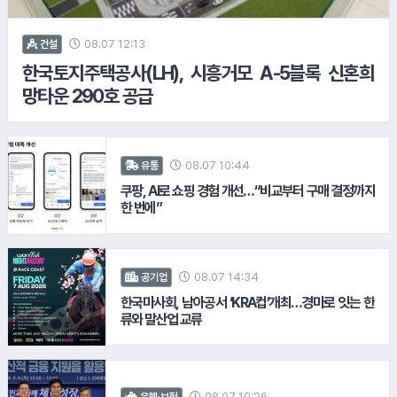
08.07 12:13
건설
한국토지주택공사(LH), 시흥거모 A-5블록 신혼희
망타운 290호 공급
10.
카카오게임즈
08.07 10:44
유통
쿠팡, AI로 쇼핑 경험 개선…“비교부터 구매 결정까지
한 번에”
08.07 14:34
공기업
한국마사회, 남아공서 ‘KRA컵’개최…경마로 잇는 한
류와 말산업 교류
11.
P&G
08.07 10:26