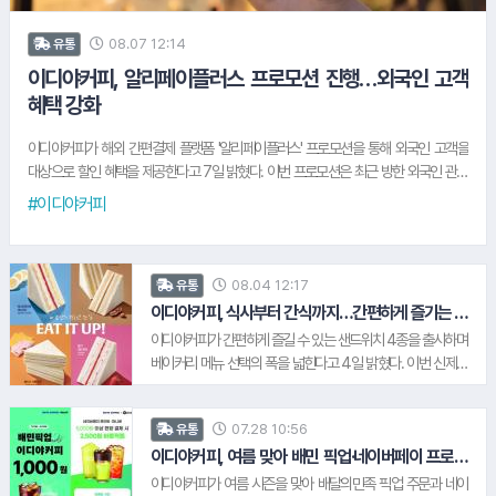
08.07 12:14
유통
이디야커피, 알리페이플러스 프로모션 진행…외국인 고객
혜택 강화
이디야커피가 해외 간편결제 플랫폼 '알리페이플러스' 프로모션을 통해 외국인 고객을
대상으로 할인 혜택을 제공한다고 7일 밝혔다. 이번 프로모션은 최근 방한 외국인 관광
객 수와 국내 소비 규모가 꾸준히 증가하는 가운데, 외국인 고객의 결제 편의성을 높이고
#이디야커피
보다 편리한 매장 이용 환경을 제공하기 위해 마련됐다. 이디야커피 관계자는 "외국인 관
광객이 보다 편리하게 이디야커피를 이용할 수 있도록 다양한 해외 결제 서비스를 도입
하고 고객 혜택도 지속적으로 확대하고 있다"며 "앞으로도 고객 이용 편의성을 높이는
08.04 12:17
유통
다양한 서비스를 통해 만족도를 높여 나갈 계획"이라고 말했다. 지난해 10월에는 위챗페
이, 유니온페이, 라인페이 등을 추가 도입했으며, 현재 알리페이플러스를 비롯해 다양한
이디야커피, 식사부터 간식까지…간편하게 즐기는 샌
드위치 4종 출시
해외 간편결제 서비스를 운영하며 외국인 고객의 이용 편의성을 높이고 있다.
이디야커피가 간편하게 즐길 수 있는 샌드위치 4종을 출시하며
베이커리 메뉴 선택의 폭을 넓힌다고 4일 밝혔다. 이번 신제품
은 최근 간편하게 식사를 해결하려는 소비 트렌드와 다양한 고
객 니즈를 반영해 커피와 함께 부담 없이 즐길 수 있는 메뉴로 기
07.28 10:56
유통
획됐다. 식사 대용부터 간식까지 다양한 선택지를 제공하며, 바
쁜 일상 속에서도 간편하게 즐길 수 있도록 편의성을 높인 것이
이디야커피, 여름 맞아 배민 픽업·네이버페이 프로모
션 진행
특징이다. 이디야커피 관계자는 "이번 샌드위치는 바쁜 일상 속
이디야커피가 여름 시즌을 맞아 배달의민족 픽업 주문과 네이