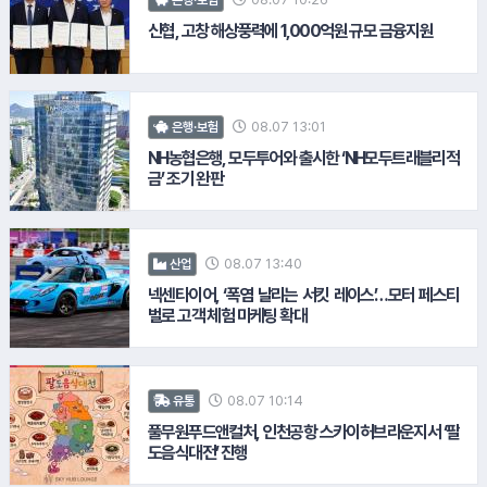
은행·보험
신협, 고창 해상풍력에 1,000억원 규모 금융지원
#현대해상화재보험
08.07 13:01
은행·보험
NH농협은행, 모두투어와 출시한 ‘NH모두트래블리적
#LH공사
12.
현대산업개발
금’ 조기 완판
08.07 13:40
산업
#한국서부발전
넥센타이어, ‘폭염 날리는 서킷 레이스’…모터 페스티
벌로 고객 체험 마케팅 확대
#풀무원
08.07 10:14
유통
풀무원푸드앤컬처, 인천공항 스카이허브라운지서 ‘팔
도음식대전’ 진행