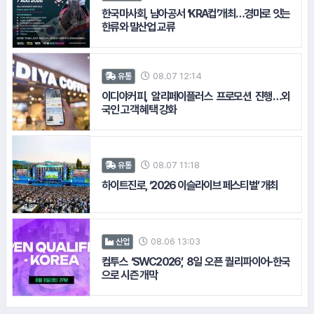
한국마사회, 남아공서 ‘KRA컵’개최…경마로 잇는
#삼성증권
한류와 말산업 교류
08.07 12:14
유통
이디야커피, 알리페이플러스 프로모션 진행…외
국인 고객 혜택 강화
08.07 11:18
유통
#한국타이어
하이트진로, ‘2026 이슬라이브 페스티벌’ 개최
08.06 13:03
산업
컴투스 ‘SWC2026’, 8일 오픈 퀄리파이어-한국
으로 시즌 개막