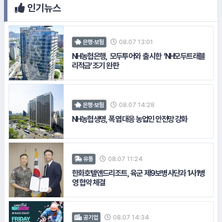
#녹십자
인기뉴스
#넥센타이어
08.07 13:01
은행·보험
#이디야커피
NH농협은행, 모두투어와 출시한 ‘NH모두트래블
리적금’ 조기 완판
#골프존
#교보생명
08.07 14:28
은행·보험
NH농협생명, 폭염 대응 농업인 안전망 강화
#NH농협은행
08.07 11:24
유통
한화호텔앤드리조트, 육군 제9보병사단과 1사1병
영 협약 체결
15.
한국항공우주산업
08.07 14:34
공기업
#SPC그룹