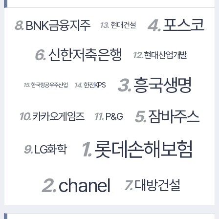
#NH농협생명
#대상
#쿠팡
#한화리조트
14.
한전KPS
#신협중앙회