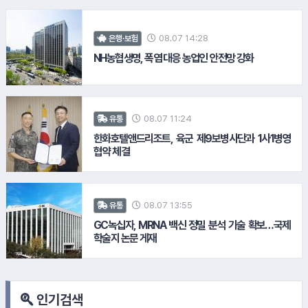
13.
현대건설
#현대차기아차
08.07 14:28
은행·보험
NH농협생명, 폭염 대응 농업인 안전망 강화
#대우건설
08.07 11:24
유통
한화호텔앤드리조트, 육군 제9보병사단과 1사1병영
협약 체결
#컴투스
08.07 13:55
유통
GC녹십자, MRNA 백신 정밀 분석 기술 확보…국제
학술지 논문 게재
인기검색