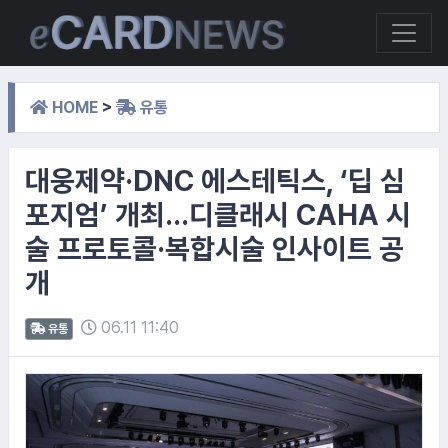
HOME
>
유통
대웅제약·DNC 에스테틱스, ‘딥 심
포지엄’ 개최…디클래시 CAHA 시
술 프로토콜·복합시술 인사이트 공
개
06.11 11:40
유통