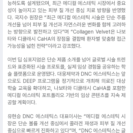
능하도록 설계됐으며, 최근 메디컬 에스테틱 시장에서 중요
성이 높아지고 있는 피부 질 개선 중심 치료 방향을 반영했
다. 국지수 원장은 “최근 메디컬 에스테틱 시술은 단순 주름
개선을 넘어 피부 질 개선과 자연스러운 변화를 함께 고려하
는 방향으로 발전하고 있다”며 “Collagen Velvet은 나보
타와 디클래시 CaHA의 장점을 결합해 환자별 맞춤형 접근
가능성을 넓힌 전략”이라고 강조했다.
7.
잡코리아
이번 딥 심포지엄은 단순 제품 소개를 넘어 글로벌 시술 트렌
드와 표준화된 시술 프로토콜, 실제 임상 경험을 공유하는 학
술 플랫폼으로 운영됐다. 대웅제약과 DNC 에스테틱스는 앞
으로도 DEEP 프로그램을 정기적으로 개최해 의료진 대상
8.
chanel
학술 교육을 확대하고, 나보타와 디클래시 CaHA를 포함한
메디컬 에스테틱 포트폴리오 기반의 임상 콘텐츠를 지속 제
공할 계획이다.
유현승 DNC 에스테틱스 대표이사는 “메디컬 에스테틱 시
장은 단순 볼륨 개선 중심에서 콜라겐 재생과 피부 질 개선
중심으로 빠르게 진화하고 있다”며, “DNC 에스테틱스는 글