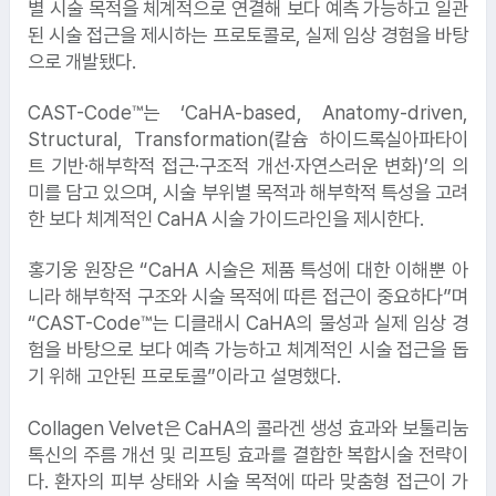
별 시술 목적을 체계적으로 연결해 보다 예측 가능하고 일관
2.
오비맥주
된 시술 접근을 제시하는 프로토콜로, 실제 임상 경험을 바탕
으로 개발됐다.
3.
코오롱
CAST-Code™는 ‘CaHA-based, Anatomy-driven,
4.
삼천리
Structural, Transformation(칼슘 하이드록실아파타이
트 기반·해부학적 접근·구조적 개선·자연스러운 변화)’의 의
미를 담고 있으며, 시술 부위별 목적과 해부학적 특성을 고려
한 보다 체계적인 CaHA 시술 가이드라인을 제시한다.
홍기웅 원장은 “CaHA 시술은 제품 특성에 대한 이해뿐 아
니라 해부학적 구조와 시술 목적에 따른 접근이 중요하다”며
“CAST-Code™는 디클래시 CaHA의 물성과 실제 임상 경
험을 바탕으로 보다 예측 가능하고 체계적인 시술 접근을 돕
기 위해 고안된 프로토콜”이라고 설명했다.
Collagen Velvet은 CaHA의 콜라겐 생성 효과와 보툴리눔
5.
우미건설
톡신의 주름 개선 및 리프팅 효과를 결합한 복합시술 전략이
6.
스마일게이트
다. 환자의 피부 상태와 시술 목적에 따라 맞춤형 접근이 가