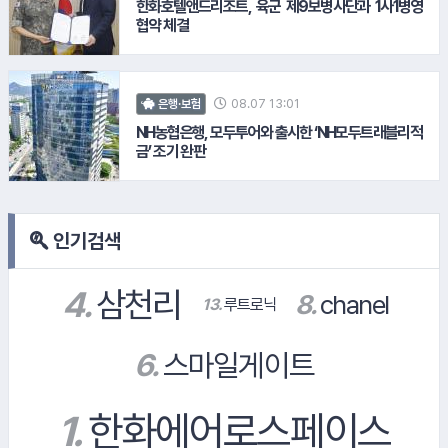
한화호텔앤드리조트, 육군 제9보병사단과 1사1병영
협약 체결
08.07 13:01
은행·보험
NH농협은행, 모두투어와 출시한 ‘NH모두트래블리적
금’ 조기 완판
#한국서부발전
인기검색
#현대해상화재보험