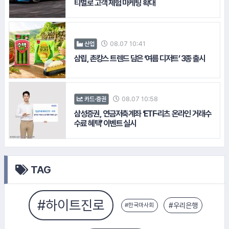
티벌로 고객 체험 마케팅 확대
08.07 10:41
산업
삼립, 촌캉스 트렌드 담은 ‘여름 디저트’ 3종 출시
08.07 10:58
카드·증권
15.
신
#신협중앙회
삼성증권, 연금저축계좌 ‘ETF·리츠 온라인 거래수
수료 혜택’ 이벤트 실시
#우리은행
TAG
#풀무원