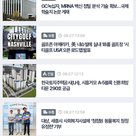
#NH농협은행
GC녹십자, MRNA 백신 정밀 분석 기술 확보…국제
#이디야커피
학술지 논문 게재
08.07 13:06
유통
골프존 아메리카, 美 내슈빌에 실내 18홀 골프장 ‘시
티골프 USA’ 오픈 로드맵 발표
#대상
#쿠팡
08.07 12:13
건설
한국토지주택공사(LH), 시흥거모 A-5블록 신혼희망
타운 290호 공급
12.
SM그룹
08.07 12:58
유통
대상, 세종시 사회복지시설에 ‘청정원 동물복지 청정
유정란’ 기부