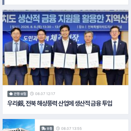
10.
한국투자증권
#하이트진로
#SPC그룹
#삼성증권
08.07 12:17
은행·보험
11.
일동제약
우리銀, 전북 해상풍력 산업에 생산적 금융 투입
#한국타이어
08.07 13:55
유통