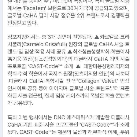
질 개선을 동시에 추구하는 것이 특징이다. 특히 글로벌 시장
에서는 ‘Facetem’ 브랜드로 30여 개국에 공급되고 있으며,
글로벌 CaHA 필러 시장 점유율 2위 브랜드로서 경쟁력을
인정받고 있다.
심포지엄에서는 총 3개 강연이 진행됐다. ▲카르멜로 크리
사풀리(Carmelo Crisafulli) 원장의 글로벌 CaHA 시술 트
렌드 및 임상 적용 사례 공유 ▲최소침습성형학회 학술이사
홍기웅 원장(샘스킨성형외과)의 디클래시 CaHA 기반 시술
프로토콜 ‘CAST-Code™’ 소개 ▲ 대한미용성형레이저의
학회 수석 학술이사 국지수 원장(잇츠미의원 안산)의 나보타
·디클래시 CaHA 복합시술 전략 ‘Collagen Velvet’ 임상
인사이트 공유 등이 이어지며 글로벌 시술 트렌드부터 표준
화된 시술 접근법, 실제 임상 케이스까지 폭넓은 학술 콘텐츠
1.
한화에어로스페이스
가 공유됐다.
특히 이번 행사에서는 DNC 에스테틱스가 개발한 디클래시
CaHA 기반 표준 시술 프로토콜인 ‘CAST-Code™’가 소개
됐다. CAST-Code™는 제품의 물성과 해부학적 이해, 부위