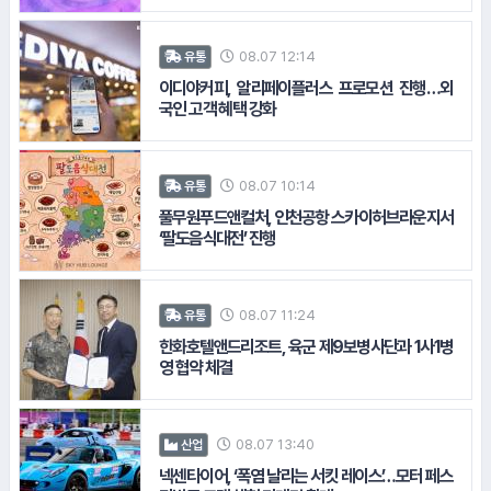
08.07 12:14
유통
이디야커피, 알리페이플러스 프로모션 진행…외
국인 고객 혜택 강화
08.07 10:14
유통
풀무원푸드앤컬처, 인천공항 스카이허브라운지서
‘팔도음식대전’ 진행
08.07 11:24
유통
한화호텔앤드리조트, 육군 제9보병사단과 1사1병
영 협약 체결
08.07 13:40
산업
넥센타이어, ‘폭염 날리는 서킷 레이스’…모터 페스