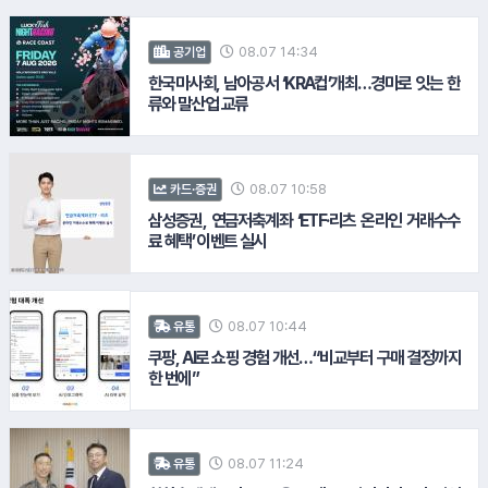
08.07 14:34
공기업
한국마사회, 남아공서 ‘KRA컵’개최…경마로 잇는 한
류와 말산업 교류
13.
루트로닉
#컴투스
08.07 10:58
카드·증권
삼성증권, 연금저축계좌 ‘ETF·리츠 온라인 거래수수
료 혜택’ 이벤트 실시
#한화리조트
#LH공사
#대우건설
08.07 10:44
유통
쿠팡, AI로 쇼핑 경험 개선…“비교부터 구매 결정까지
한 번에”
08.07 11:24
유통