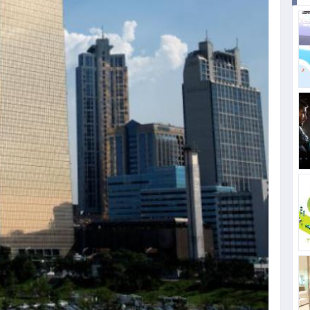
#11번가
#LG유플러스
#한화손해보험
#SK쉴더스
#하나은행