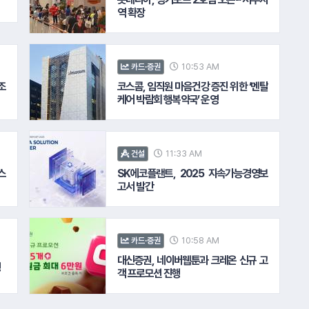
역 확장
10:53 AM
카드·증권
조
코스콤, 임직원 마음건강 증진 위한 ‘멘탈
케어 박람회 행복약국’ 운영
11:33 AM
건설
스
SK에코플랜트, 2025 지속가능경영보
고서 발간
10:58 AM
카드·증권
대신증권, 네이버웹툰과 크레온 신규 고
행
객 프로모션 진행