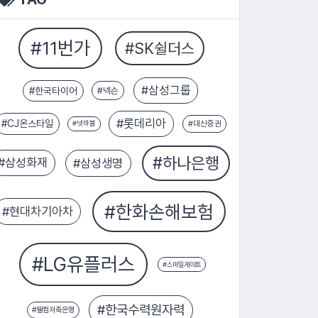
증권
#한국타이어
#엔씨소프트
#CJ온스타일
#삼성물산
#넥슨
#SK에코플랜트