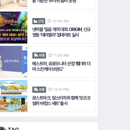
용 가능한 ‘무더위 쉼터’ 운영
10:40 AM
산업
넷마블 ‘일곱 개의 대죄: ORIGIN’, 신규
영웅 ‘데리엘리’ 업데이트 실시
11:35 AM
유통
에스트라, 유로모니터 선정 ‘韓 1위 더
마 스킨케어 브랜드’
데리아
#삼성그룹
12:10 PM
유통
로스트아크, 맘스터치와 함께 ‘모코코
썸머 바캉스 세트’ 출시
TAG