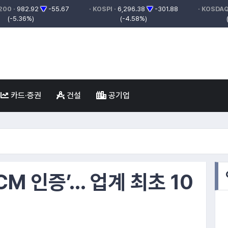
200 ·
982.92
▼
-55.67
· KOSPI ·
6,296.38
▼
-301.88
· KOSDAQ
(-5.36%)
(-4.58%)
카드·증권
건설
공기업
8.
한국조선해양
10.
볼보자동차코리아
7.
넷마블
9.
현대L
6.
한화리조트
건강
CM 인증’… 업계 최초 10