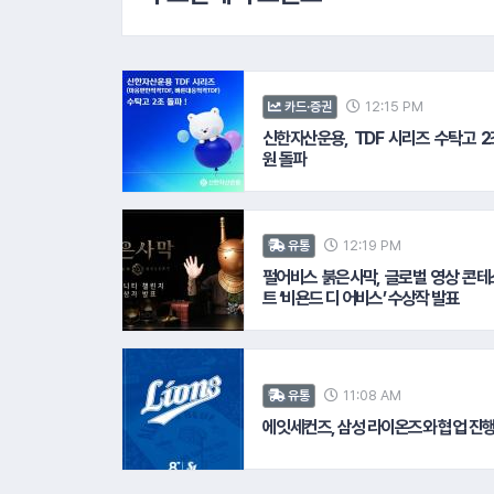
12:15 PM
카드·증권
신한자산운용, TDF 시리즈 수탁고 2
원 돌파
12:19 PM
유통
펄어비스 붉은사막, 글로벌 영상 콘테
트 ‘비욘드 디 어비스’ 수상작 발표
11:08 AM
유통
에잇세컨즈, 삼성 라이온즈와 협업 진