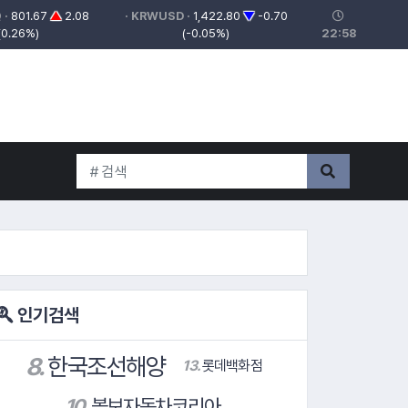
 ·
801.67
▲
2.08
· KRWUSD ·
1,422.80
▼
-0.70
(0.26%)
(-0.05%)
22:58
인기검색
13.
롯데백화점