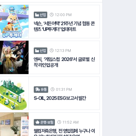
15.
아
12:00 PM
산업
넥슨, ‘서든어택’ 21주년 기념 협동 콘
텐츠 ‘UP투게더’ 업데이트
12:13 PM
산업
엔씨, ‘게임스컴 2026’서 글로벌 신
작 라인업 공개
01:31 PM
유통
S-OIL, 2025 ESG 보고서 발간
11:52 AM
은행·보험
웰컴저축은행, 전 영업점에 누구나 이