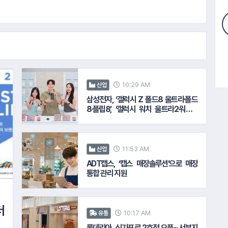
10:29 AM
산업
삼성전자, ‘갤럭시 Z 폴드8 울트라·폴드
8·플립8’, ‘갤럭시 워치 울트라2·워치9’
국내 공식 출시
11:53 AM
산업
ADT캡스, ‘캡스 매장솔루션’으로 매장
통합 관리 지원
더
10:17 AM
유통
롯데리아, 싱가포르 2호점 오픈∙∙∙ 서부지