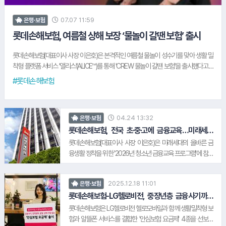
07.07 11:59
은행·보험
롯데손해보험, 여름철 상해 보장 ‘물놀이 갈땐 보험’ 출시
롯데손해보험(대표이사 사장 이은호)은 본격적인 여름철 물놀이 성수기를 맞아 생활 밀
착형 플랫폼 서비스 '앨리스'(ALICE™)를 통해 'CREW 물놀이 갈땐 보험'을 출시했다고 7
일 밝혔다. 기본적인 상해 담보 보장뿐 아니라, '배상책임 담보'를 통해 물놀이 여행 중 실
#롯데손해보험
수로 타인에게 상해 또는 재물을 손괴한 경우, 최대 500만원의 손해배상금을 회사가 보
험 가입자를 대신하여 지급한다. 먼저 워터파크 플랜은 △깁스 치료비 10만원 △무릎
인대 파열 및 연골 손상수술비 30만원 △어깨 관절 손상 수술비 30만원 지급 등 놀이기
04.24 13:32
은행·보험
구 이용 중 발생하기 쉬운 신체 외상과 관절 손상 보장에 무게를 뒀다. 반면 바다·계곡 플
랜에는 △온열 및 한랭 질환 진단 시 10만원 △독액성 동물 접촉 중독 진단비 10만원 등
롯데손해보험, 전국 초·중·고에 금융교육…미래세대
위한 사회공헌 강화
자연 환경에서 비롯되는 질환을 주로 보장한다.
롯데손해보험(대표이사 사장 이은호)은 미래세대의 올바른 금
융생활 정착을 위한 '2026년 청소년 금융교육 프로그램'에 참여
한다고 24일 밝혔다. 이를 통해 미래세대인 청소년들이 올바른
금융 가치관을 형성하고, 금융에 대한 이해도를 높이는 데 도움
2025.12.18 11:01
은행·보험
이 될 것으로 기대된다. 특히 일상 속 다양한 위험에 대비하는 보
험의 중요성을 체감하고, 올바른 금융습관 형성에도 기여할 전
롯데손해보험-LG헬로비전, 중장년층 금융사기까지
보장하는 알뜰폰 요금제 출시
망이다. 롯데손해보험 관계자는 "미래 세대인 청소년이 금융과
롯데손해보험은 LG헬로비전 헬로모바일과 함께 생활밀착형 보
보험에 대한 건전한 인식을 키우고 올바른 경제관을 형성하는
험과 알뜰폰 서비스를 결합한 '안심보험 요금제' 4종을 선보인