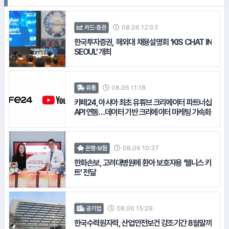
08.06 12:03
카드·증권
한국투자증권, 해외대 채용설명회 ‘KIS CHAT IN
SEOUL’ 개최
08.06 11:18
#스마일게이트
유통
카페24, 아시아 최초 유튜브 크리에이터 파트너십
API 연동…데이터 기반 크리에이터 마케팅 가속화
#한국수력원자력
#교촌
08.06 10:37
은행·보험
한화손보, 고려대병원에 환아 보호자용 ‘웰니스 키
트’ 전달
08.06 15:29
공기업
한국수력원자력, 산업안전보건 강조기간 8월말까
13.
LG생활건강