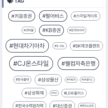
TAG
#한국콜마
#넷마블