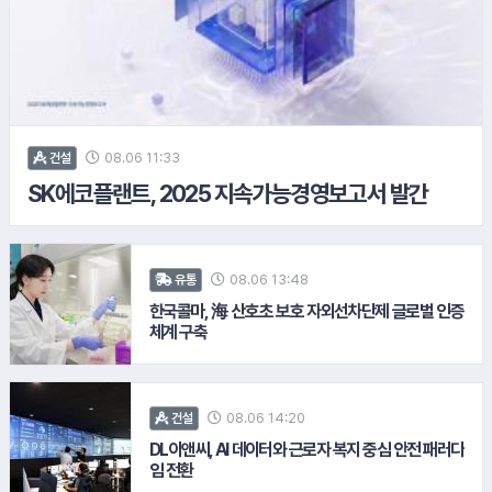
7.
KB손해보험
08.06 11:33
건설
SK에코플랜트, 2025 지속가능경영보고서 발간
8.
SOIL
08.06 13:48
유통
한국콜마, 海 산호초 보호 자외선차단제 글로벌 인증
체계 구축
08.06 14:20
건설
DL이앤씨, AI 데이터와 근로자 복지 중심 안전 패러다
임 전환