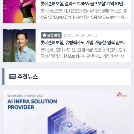
가능 연령은 기존 만 35~45세에서 만 19~54세로 확대했다.
롯데손해보험, 앨리스 ‘CREW 골프보험’ 계약 10만건
돌파
롯데손해보험 관계자는 "상품 개편을 통해 다양한 연령대 여성
롯데손해보험은 지난 2023년 8월 출시한 생활밀착형 보험 플
의 건강 니즈를 반영해 보장 접근성을 높였다"이라며 "앞으로도
랫폼 '앨리스'(ALICE™)에서 판매중인 'CREW 골프 보험'의 체결
고객의 생애주기에 맞춘 보험 서비스를 지속적으로 확대하는
건수가 10만건을 넘어섰다고 27일 밝혔다. 앞서 CREW 골프보
등 '앨리스'의 포트폴리오를 다변화하겠다"고 말했다.
험은 1회권 플랜만 선물할 수 있었으나, 최대 50회 라운딩까지
3.
삼양그룹
2025.04.04 09:35
은행·보험
보장 가능한 'N회권 플랜' 역시 선물하기 기능을 이용할 수 있게
됐다. 국내 최대 골프 예약 플랫폼 '엑스골프'를 운영하고 있는 쇼
롯데손해보험, 유병력자도 가입 가능한 암·뇌심보험
4.
롯데백화점
출시
골프㈜와 제휴를 맺어, 쉽고 간편하게 롯데손해보험의 골프보
롯데손해보험이 새로 선보인 암·뇌심보험은 소액 단기보험 위
험을 이용할 수 있다. 롯데손해보험 관계자는 "CREW 골프보험
주였던 '앨리스'에 최초로 탑재된 유병력자도 가입 가능한 장기
은 보험을 넘어 안전과 안심까지 선물할 수 있는 생활밀착형 솔
보험으로, 질병 치료 이력이 있어도 가입할 수 있는 상품이다. 그
루션"이라며 "본격적인 골프 성수기 시즌인 만큼 골프보험에 대
러나 롯데손해보험 '앨리스'의 암·뇌심보험은 모바일에서 확인
한 수요는 더욱 증가하고 있다"고 말했다.
한 질병 치료 이력을 서면 심사로 넘기지 않고 모바일에서 고객
추천뉴스
5.
한국남동발전
맞춤형 플랜을 설계해주는 방식을 도입했다. 모바일을 통해 가
입 가능한 상품 중, 뇌혈관 질환, 허혈성 심장 질환 관련 진단비
뿐만 아니라 주요 치료비까지 보장해주는 상품은 뇌심보험이
최초다. 롯데손해보험 관계자는 "앨리스에 암·뇌심보험 탑재를
통해 소액 단기보험 위주였던 상품 포트폴리오를 다변화할 수
6.
요진건설
있게 됐다"며 "앞으로 앨리스에 자동차, 일반 보험 등 더욱 다양
한 고객 맞춤형 보험 서비스를 탑재해 디지털 보험 플랫폼을 회
사 핵심 성장 축으로 육성하겠다"고 말했다.