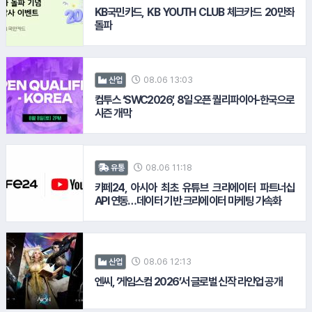
KB국민카드, KB YOUTH CLUB 체크카드 20만좌
돌파
#웰컴저축은행
08.06 13:03
산업
컴투스 ‘SWC2026’, 8일 오픈 퀄리파이어-한국으로
시즌 개막
#펄어비스
11.
흥국생명
08.06 11:18
유통
카페24, 아시아 최초 유튜브 크리에이터 파트너십
API 연동…데이터 기반 크리에이터 마케팅 가속화
#KB증권
#키움증권
08.06 12:13
산업
엔씨, ‘게임스컴 2026’서 글로벌 신작 라인업 공개