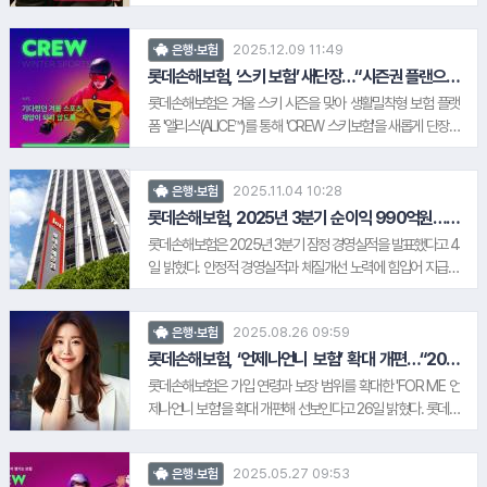
데 도움이 될 수 있어 뜻 깊다"며 "앞으로도 저출생 위기 대응을
다고 18일 밝혔다. 이번에 출시되는 안심보험 요금제는 헬로모
비롯한 공동사업과 미래세대를 위한 보험서비스 개발에 적극
바일의 알뜰폰 서비스와 롯데손해보험의 'MY FAM 불효자보
노력하겠다"고 밝혔다.
2025.12.09 11:49
은행·보험
험'을 함께 이용할 수 있는 신개념 서비스다. 안심보험 요금제 가
입 고객은 롯데손해보험의 생활밀착형 보험 플랫폼 '앨리스'를
롯데손해보험, ‘스키 보험’ 새단장…“시즌권 플랜으로
보장 확대”
통해 판매 중인 'MY FAM 불효자보험'에 1년간 가입된다. 롯데
롯데손해보험은 겨울 스키 시즌을 맞아 생활밀착형 보험 플랫
손해보험 관계자는 "알뜰폰 서비스와 생활밀착형 보험을 결합
폼 '앨리스'(ALICE™)를 통해 'CREW 스키보험'을 새롭게 단장하
한 안심보험 요금제를 통해 고객의 일상 속 보장 공백을 줄일 수
고 '시즌권' 플랜을 신설했다고 9 일 밝혔다. 특히 이번 'CREW
있을 것으로 기대한다"며 "다양한 기업과의 제휴를 통해 차별화
스키보험'에 새롭게 추가된 '시즌권' 플랜은 스키장 시즌권을 구
된 보험 서비스를 선보이겠다"고 말했다.
2025.11.04 10:28
은행·보험
매해 스키장에 장기 체류하거나 자주 방문하는 이용객을 위해
마련됐다. 과거 스키장을 찾는 사람들은 본인이 가입한 실손보
롯데손해보험, 2025년 3분기 순이익 990억원…전
년 동기 대비 42.0%↑
험이나 일상생활 배상책임 보험 등을 가입해야 스키장에서 발
롯데손해보험은 2025년 3분기 잠정 경영실적을 발표했다고 4
생하는 사고를 보장받을 수 있었다. 반면 'CREW 스키보험'은 하
일 밝혔다. 안정적 경영실적과 체질개선 노력에 힘입어 지급여
루만 스키장을 갈 계획이라면 '1회권' (24시간 보장)플랜을 선택
력비율(K-ICS)은 금융당국의 권고수준을 넘어섰다. 한편 주력
해서 1천원으로 가입이 가능하고, 스키장 폐장까지 오래도록 즐
보종인 장기보장성보험의 3분기 누계 원수보험료는 1조 8,853
길 스키어라면 '시즌권'(26년 3월 폐장까지 보장) 플랜을 선택해
2025.08.26 09:59
은행·보험
억원으로 지난해 3분기의 1조 7,765억원에 비해 6.1% 늘었다.
가입 가능한 장점이 있다.
롯데손해보험 관계자는 "보험업 본연의 경쟁력을 높이는 내재
롯데손해보험, ‘언제나언니 보험’ 확대 개편…“20대
·50대도 갑상선 보장 가능”
가치 중심 경영을 통해 안정적인 이익 창출과 미래 가치 확보를
롯데손해보험은 가입 연령과 보장 범위를 확대한 'FOR ME 언
이어나가고 있다"며 "체질개선을 통해 K-ICS를 포함한 경영지
제나언니 보험'을 확대 개편해 선보인다고 26일 밝혔다. 롯데손
표 가 지속적으로 우상향하고 있다"고 밝혔다.
해보험은 여성의 건강이슈가 다양한 생애 단계에서 발생할 수
있다는 점에 주목해, 일상 속에서 마주할 수 있는 위험에 세밀하
1.
현대백화점
2025.05.27 09:53
은행·보험
게 대응할 수 있도록 가입 연령과 보장 범위를 넓혔다. 보험 가입
2.
넥슨