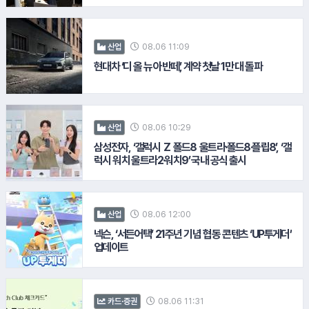
08.06 11:09
산업
9.
삼양바이오팜
현대차 ‘디 올 뉴 아반떼’, 계약 첫날 1만 대 돌파
#CJ온스타일
08.06 10:29
산업
삼성전자, ‘갤럭시 Z 폴드8 울트라·폴드8·플립8’, ‘갤
럭시 워치 울트라2·워치9’ 국내 공식 출시
08.06 12:00
산업
#한화손해보험
#현대차기아차
넥슨, ‘서든어택’ 21주년 기념 협동 콘텐츠 ‘UP투게더’
업데이트
10.
DL이앤씨
08.06 11:31
카드·증권