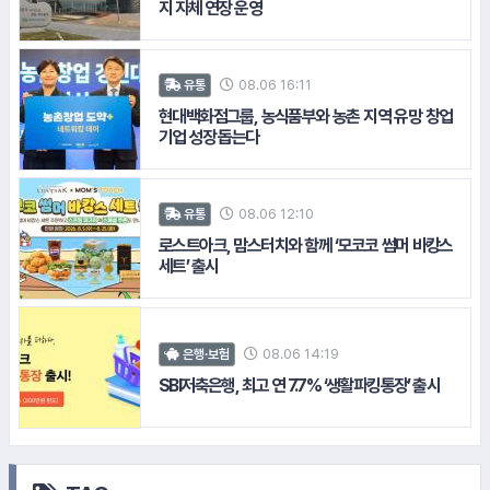
지 자체 연장 운영
08.06 16:11
유통
현대백화점그룹, 농식품부와 농촌 지역 유망 창업
기업 성장 돕는다
#아모레퍼시픽
08.06 12:10
유통
로스트아크, 맘스터치와 함께 ‘모코코 썸머 바캉스
세트’ 출시
#LG유플러스
08.06 14:19
은행·보험
SBI저축은행, 최고 연 7.7% ‘생활파킹통장’ 출시